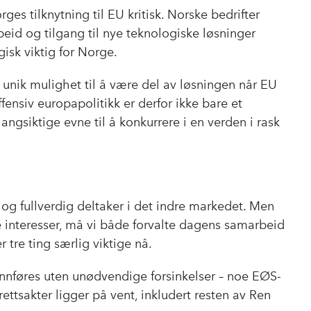
es tilknytning til EU kritisk. Norske bedrifter
beid og tilgang til nye teknologiske løsninger
gisk viktig for Norge.
 unik mulighet til å være del av løsningen når EU
fensiv europapolitikk er derfor ikke bare et
siktige evne til å konkurrere i en verden i rask
 og fullverdig deltaker i det indre markedet. Men
re interesser, må vi både forvalte dagens samarbeid
 tre ting særlig viktige nå.
 innføres uten unødvendige forsinkelser – noe EØS-
ettsakter ligger på vent, inkludert resten av Ren