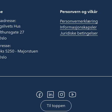
se
Personvern og vilkår
sadresse:
Personvernerklæring
slivets Hus
Informasjonskapsler
lthunsgate 27
Juridiske betingelser
Oslo
resse:
ks 5250 - Majorstuen
Oslo
Til toppen