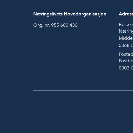
Næringslivets Hovedorganisasjon
Adres
Besøk
Org. nr. 955 600 436
Næring
Midde
0368 
Postad
Postbo
0303 