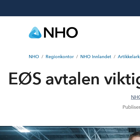
NHO
Regionkontor
NHO Innlandet
Artikkelark
EØS avtalen vikt
NHO
Publise