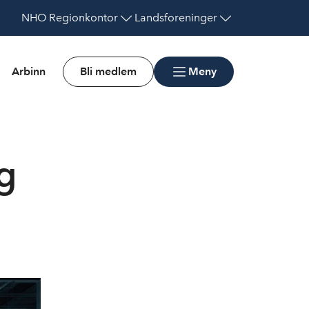
NHO
Regionkontor
Landsforeninger
Arbinn
Bli medlem
Meny
g