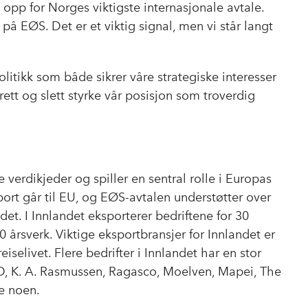
 opp for Norges viktigste internasjonale avtale.
k
n
 på EØS. Det er et viktig signal, men vi står langt
itikk som både sikrer våre strategiske interesser
tt og slett styrke vår posisjon som troverdig
e verdikjeder og spiller en sentral rolle i Europas
rt går til EU, og EØS-avtalen understøtter over
et. I Innlandet eksporterer bedriftene for 30
 årsverk. Viktige eksportbransjer for Innlandet er
iselivet. Flere bedrifter i Innlandet har en stor
ID, K. A. Rasmussen, Ragasco, Moelven, Mapei, The
e noen.