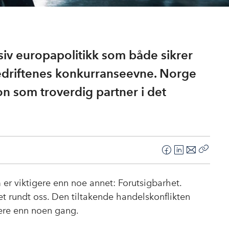
iv europapolitikk som både sikrer
bedriftenes konkurranseevne. Norge
jon som troverdig partner i det
F
L
E
Kopier
a
i
-
lenke
c
n
p
m er viktigere enn noe annet: Forutsigbarhet.
e
k
o
et rundt oss. Den tiltakende handelskonflikten
b
e
s
ere enn noen gang.
o
d
t
o
I