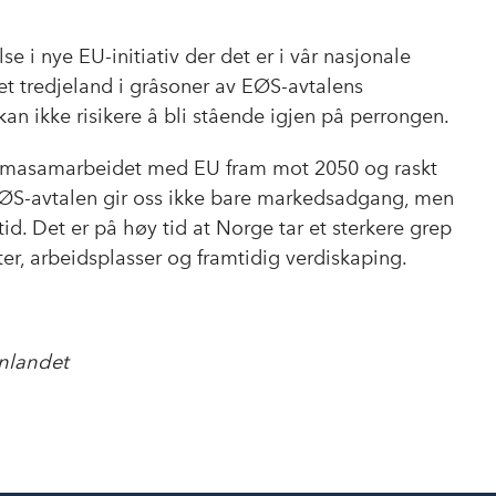
e i nye EU-initiativ der det er i vår nasjonale
et tredjeland i gråsoner av EØS-avtalens
an ikke risikere å bli stående igjen på perrongen.
e klimasamarbeidet med EU fram mot 2050 og raskt
EØS-avtalen gir oss ikke bare markedsadgang, men
 tid. Det er på høy tid at Norge tar et sterkere grep
ter, arbeidsplasser og framtidig verdiskaping.
nnlandet