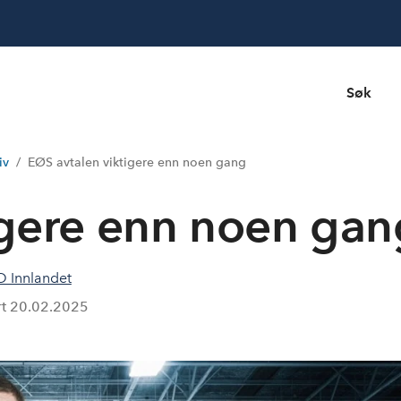
Søk
iv
EØS avtalen viktigere enn noen gang
igere enn noen gan
 Innlandet
rt
20.02.2025