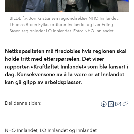
BILDE f.v. Jon Kristiansen regiondirektør NHO Innlandet,
Thomas Breen Fylkesordfører Innlandet og Iver Erling
Støen regionleder LO Innlandet. Foto: NHO Innlandet
Nettkapasiteten må firedobles hvis regionen skal
holde tritt med etterspørselen. Det viser
rapporten «Kraftløftet Innlandet» som ble lansert i
dag. Konsekvensene av å la være er at Innlandet
kan gå glipp av arbeidsplasser.
Del denne siden:
F
L
E
Kop
a
i
-
len
c
n
p
e
k
o
NHO Innlandet, LO Innlandet og Innlandet