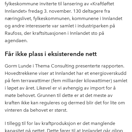
b
e
s
fylkeskommune inviterte til lansering av «Kraftløftet
o
d
t
Innlandet» fredag 3. november. 130 deltagere fra
o
I
næringslivet, fylkeskommunen, kommunene i Innlandet
k
n
og andre interesserte var samlet i industriparken på
Raufoss, der kraftsituasjonen i Innlandet sto på
agendaen.
Får ikke plass i eksisterende nett
Gorm Lunde i Thema Consulting presenterte rapporten.
Hovedtrekkene viser at Innlandet har et energioverskudd
på fem terrawattimer (fem milliarder kilowattimer) samlet
i løpet av året. Likevel er vi avhengig av import for å
møte behovet. Grunnen til dette er at det meste av
kraften ikke kan reguleres og dermed blir det for lite om
vinteren da behovet er størst.
I tillegg til for lav kraftproduksjon er det manglende
kapasitet på nettet. Dette fører til at Innlandet går glipp