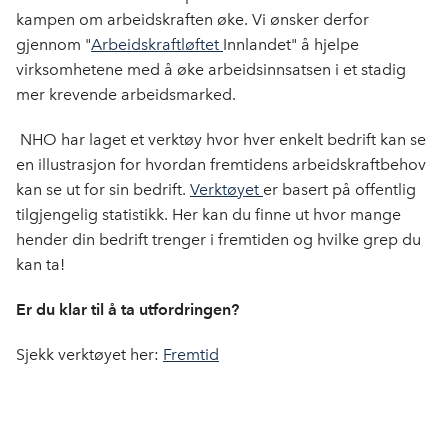
o
d
t
kampen om arbeidskraften øke. Vi ønsker derfor
o
I
gjennom "
Arbeidskraftløftet
Innlandet" å hjelpe
k
n
virksomhetene med å øke arbeidsinnsatsen i et stadig
mer krevende arbeidsmarked.
NHO har laget et verktøy hvor hver enkelt bedrift kan se
en illustrasjon for hvordan fremtidens arbeidskraftbehov
kan se ut for sin bedrift.
Verktøyet
er basert på offentlig
tilgjengelig statistikk. Her kan du finne ut hvor mange
hender din bedrift trenger i fremtiden og hvilke grep du
kan ta!
Er du klar til å ta utfordringen?
Sjekk verktøyet her:
Fremtid