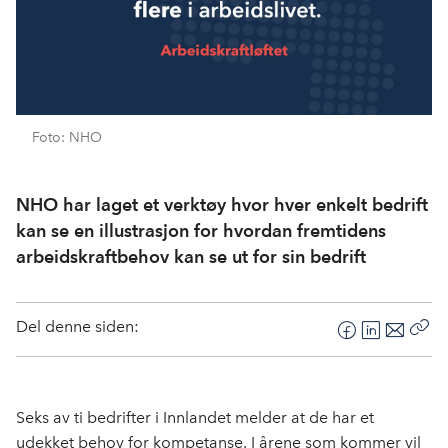
Foto: NHO
NHO har laget et verktøy hvor hver enkelt bedrift
kan se en illustrasjon for hvordan fremtidens
arbeidskraftbehov kan se ut for sin bedrift
Del denne siden:
F
L
E
Kop
a
i
-
len
c
n
p
e
k
o
Seks av ti bedrifter i Innlandet melder at de har et
b
e
s
udekket behov for kompetanse. I årene som kommer vil