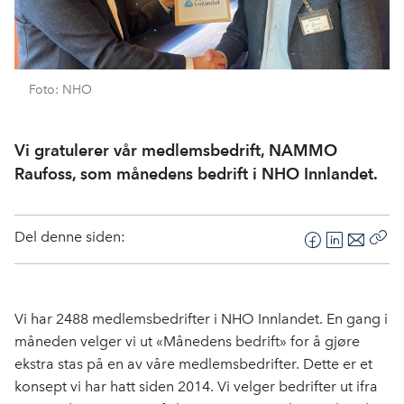
Foto: NHO
Vi gratulerer vår medlemsbedrift, NAMMO
Raufoss, som månedens bedrift i NHO Innlandet.
Del denne siden:
F
L
E
Kop
a
i
-
len
c
n
p
e
k
o
Vi har 2488 medlemsbedrifter i NHO Innlandet. En gang i
b
e
s
måneden velger vi ut «Månedens bedrift» for å gjøre
o
d
t
ekstra stas på en av våre medlemsbedrifter. Dette er et
o
I
konsept vi har hatt siden 2014. Vi velger bedrifter ut ifra
k
n