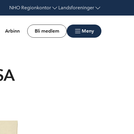
NHO
Regionkontor
Landsforeninger
Arbinn
Bli medlem
Meny
SA