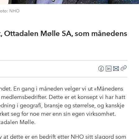
 Foto: NHO
ft, Ottadalen Mølle SA, som månedens
F
L
E
Kopier
a
i
-
lenke
c
n
p
andet. En gang i måneden velger vi ut «Månedens
e
k
o
e medlemsbedrifter. Dette er et konsept vi har hatt
b
e
s
redning i geografi, bransje og størrelse, og kanskje
o
d
t
erket seg for noe mer enn sin egen virksomhet.
o
I
tadalen Mølle.
k
n
 at dette er en bedrift etter NHO sitt slagord som