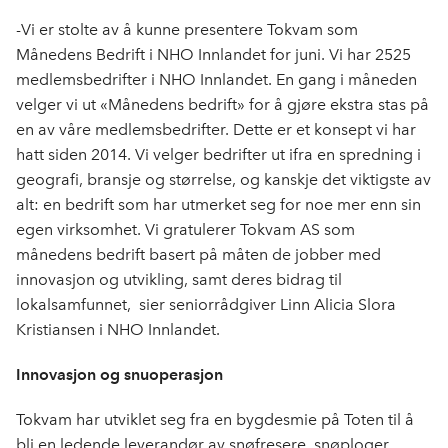
b
e
s
o
d
t
-Vi er stolte av å kunne presentere Tokvam som
o
I
Månedens Bedrift i NHO Innlandet for juni. Vi har 2525
k
n
medlemsbedrifter i NHO Innlandet. En gang i måneden
velger vi ut «Månedens bedrift» for å gjøre ekstra stas på
en av våre medlemsbedrifter. Dette er et konsept vi har
hatt siden 2014. Vi velger bedrifter ut ifra en spredning i
geografi, bransje og størrelse, og kanskje det viktigste av
alt: en bedrift som har utmerket seg for noe mer enn sin
egen virksomhet. Vi gratulerer Tokvam AS som
månedens bedrift basert på måten de jobber med
innovasjon og utvikling, samt deres bidrag til
lokalsamfunnet, sier seniorrådgiver Linn Alicia Slora
Kristiansen i NHO Innlandet.
Innovasjon og snuoperasjon
Tokvam har utviklet seg fra en bygdesmie på Toten til å
bli en ledende leverandør av snøfresere, snøploger,