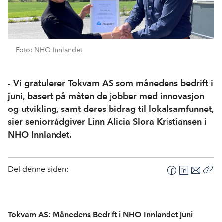
Foto: NHO Innlandet
- Vi gratulerer Tokvam AS som månedens bedrift i
juni, basert på måten de jobber med innovasjon
og utvikling, samt deres bidrag til lokalsamfunnet,
sier seniorrådgiver Linn Alicia Slora Kristiansen i
NHO Innlandet.
Del denne siden:
F
L
E
Kop
a
i
-
len
c
n
p
e
k
o
Tokvam AS: Månedens Bedrift i NHO Innlandet juni