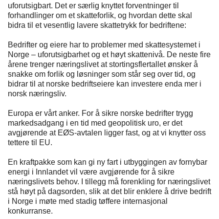
uforutsigbart. Det er særlig knyttet forventninger til
forhandlinger om et skatteforlik, og hvordan dette skal
bidra til et vesentlig lavere skattetrykk for bedriftene:
Bedrifter og eiere har to problemer med skattesystemet i
Norge – uforutsigbarhet og et høyt skattenivå. De neste fire
årene trenger næringslivet at stortingsflertallet ønsker å
snakke om forlik og løsninger som står seg over tid, og
bidrar til at norske bedriftseiere kan investere enda mer i
norsk næringsliv
.
Europa er vårt anker.
For å sikre norske bedrifter trygg
markedsadgang i en tid med geopolitisk uro, er det
avgjørende at EØS-avtalen ligger fast, og at vi knytter oss
tettere til EU.
En kraftpakke som kan gi ny fart i utbyggingen av fornybar
energi
i Innlandet
vil være
avgjørende
for å sikre
næringslivets behov. I tillegg må forenkling for næringslivet
stå høyt på dagsorden, slik at det blir enklere å drive bedrift
i Norge i møte med stadig tøffere internasjonal
konkurranse.