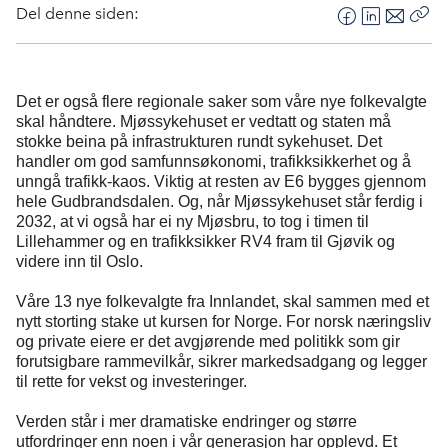
Del denne siden:
F
L
E
Kop
a
i
-
len
c
n
p
e
k
o
Det er også flere regionale saker som våre nye folkevalgte
skal håndtere.
Mjøssykehuset
er vedtatt og staten må
b
e
s
stokke beina på infrastrukturen rundt sykehuset
.
Det
o
d
t
handler om god samfunnsøkonomi
, trafikksikkerhet
og å
o
I
unngå trafikk-kaos.
Viktig at resten av E6 bygges gjennom
k
n
hele Gudbrandsdalen. Og, når
Mjøssykehuset
står ferdig i
2032, at vi også har ei ny
Mjøsbru
, to tog i timen til
Lillehammer
og en trafikksikker RV4 fram til Gjøvi
k
og
videre inn til Oslo.
Våre 13 nye folkevalgte fra Innlandet, skal sammen med
et
nytt storting stake ut kursen for Norge. For norsk næringsliv
og private eiere er det avgjørende med politikk som gir
forutsigbare rammevilkår, sikrer markedsadgang og legger
til rette for vekst og investeringer.
Verden står i mer
dramatiske
endringer og større
utfordringer enn noen i vår generasjon har opplevd. Et