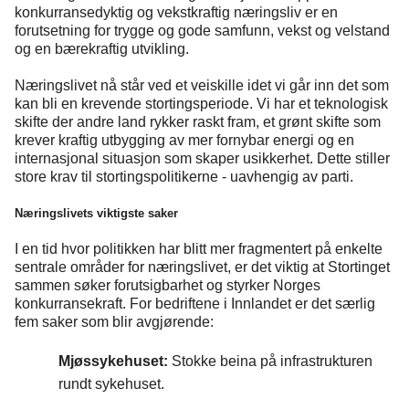
konkurransedyktig og vekstkraftig næringsliv er en
forutsetning for trygge og gode samfunn, vekst og velstand
og en bærekraftig utvikling.
N
æringslivet nå står ved et veiskille idet vi går inn det som
kan bli en krevende stortingsperiode
.
Vi har et teknologisk
skifte der andre land rykker raskt fram, et grønt skifte som
krever kraftig utbygging av mer fornybar energi og en
internasjonal situasjon som skaper usikkerhet. Dette stiller
store krav til stortingspolitikerne - uavhengig av parti.
Næringslivets viktigste saker
I en tid hvor politikken har blitt mer fragmentert på enkelte
sentrale områder for næringslivet, er det viktig at Stortinget
sammen søker forutsigbarhet og styrker Norges
konkurransekraft. For bedriftene
i Innlandet
er det særlig
f
em
saker som blir avgjørende:
Mjøssykehuset
:
Stokke beina
på infrastrukturen
rundt sykehuset
.