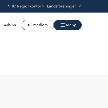
NHO
Regionkontor
Landsforeninger
Arbinn
Bli medlem
Meny