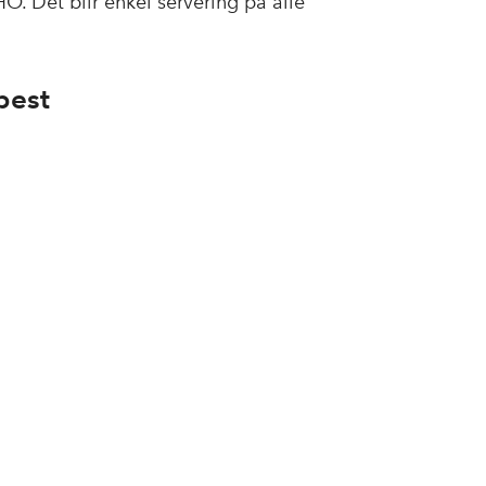
. Det blir enkel servering på alle
best