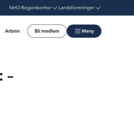
NHO
Regionkontor
Landsforeninger
Arbinn
Bli medlem
Meny
 –