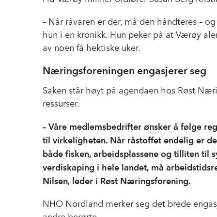
– Når råvaren er der, må den håndteres – og 
hun i en kronikk. Hun peker på at Værøy alen
av noen få hektiske uker.
Næringsforeningen engasjerer seg
Saken står høyt på agendaen hos Røst Nærin
ressurser.
– Våre medlemsbedrifter ønsker å følge reg
til virkeligheten. Når råstoffet endelig er d
både fisken, arbeidsplassene og tilliten til
verdiskaping i hele landet, må arbeidstidsre
Nilsen, leder i Røst Næringsforening.
NHO Nordland merker seg det brede engasjem