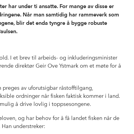
ter har under ti ansatte. For mange av disse er
fordringene. Når man samtidig har rammeverk som
songene, blir det enda tyngre å bygge robuste
Paulsen.
ld. I et brev til arbeids- og inkluderingsminister
rende direktør Geir Ove Ystmark om et møte for å
preges av uforutsigbar råstofftilgang,
ksible ordninger når fisken faktisk kommer i land.
ulig å drive lovlig i toppsesongene.
øloven, og har behov for å få landet fisken når de
t. Han understreker: