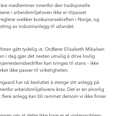
a våre medlemmer innenfor den tradisjonelle
ene i arbeidsmiljøloven ikke er tilpasset
 reglene svekker konkurransekraften i Norge, og
tting av industrianlegg til utlandet.
ofoten gått tydelig ut. Ordfører Elisabeth Mikalsen
n i dag gjør det nesten umulig å drive lovlig
jørnesteinsbedrifter kan tvinges til stans – ikke
rket ikke passer til virkeligheten.
ngaard har nå besluttet å stenge sitt anlegg på
nnenfor arbeidsmiljølovens krav. Det er en alvorlig
t flere anlegg kan bli rammet dersom vi ikke finner
ansen om at dette ikke bare er et vinterproblem: