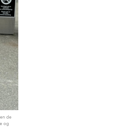
ten de
ne og