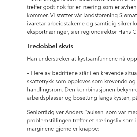
treffer godt nok for en næring som er avheng
kommer. Vi støtter vår landsforening Sjøma
ivaretar arbeidstakerne og samtidig sikrer k
eksportnæringer, sier regiondirektør Hans C
Tredobbel skvis
Han understreker at kystsamfunnene nå oppl
– Flere av bedriftene står i en krevende sit
skattetrykk som oppleves som krevende og 
handlingsrom. Den kombinasjonen bekymrer 
arbeidsplasser og bosetting langs kysten, p
Seniorrådgiver Anders Paulsen, som var med
problemstillingen treffer et næringsliv som 
marginene gjerne er knappe: