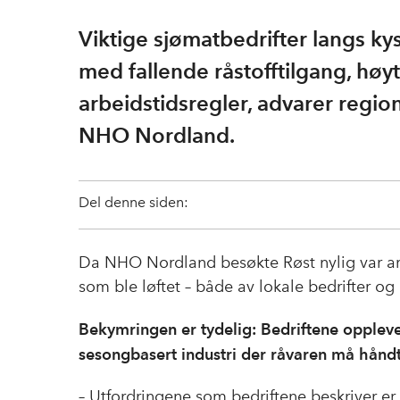
Viktige sjømatbedrifter langs kys
med fallende råstofftilgang, høyt
arbeidstidsregler, advarer regio
NHO Nordland.
Del denne siden:
Da NHO Nordland besøkte Røst nylig var ar
som ble løftet – både av lokale bedrifter og 
Bekymringen er tydelig: Bedriftene opplever 
sesongbasert industri der råvaren må håndte
– Utfordringene som bedriftene beskriver er 