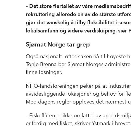
– Det store flertallet av våre medlemsbedrif
rekruttering allerede en av de største ut
gjør det vanskelig å tilby fleksibilitet i se
lokalsamfunn og videre verdiskaping, sier 
Sjømat Norge tar grep
Også nasjonalt løftes saken nå til høyeste ho
Tonje Brenna ber Sjømat Norges administre
finne løsninger.
NHO-landsforeningen peker på at industrien 
avsidesliggende lokasjoner og behov for fle
Med dagens regler oppleves det nærmest um
– Fiskeflåten er ikke omfattet av arbeidsmilj
er ferdig med fisket, skriver Ystmark i breve