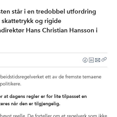
ten står i en tredobbel utfordring
 skattetrykk og rigide
ndirektør Hans Christian Hansson i
F
L
E
Kopier
a
i
-
lenke
c
n
p
beidstidsregelverket ett av de fremste temaene
e
k
o
politikere.
b
e
s
o
d
t
at dagens regler er for lite tilpasset en
o
I
res når den er tilgjengelig.
k
n
høyst reelle. De forteller om et regelverk som ikke