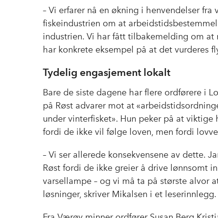
– Vi erfarer nå en økning i henvendelser fr
fiskeindustrien om at arbeidstidsbestemmels
industrien. Vi har fått tilbakemelding om at
har konkrete eksempel på at det vurderes fly
Tydelig engasjement lokalt
Bare de siste dagene har flere ordførere i L
på Røst advarer mot at «arbeidstidsordninge
under vinterfisket». Hun peker på at viktige h
fordi de ikke vil følge loven, men fordi lovve
– Vi ser allerede konsekvensene av dette. Ja
Røst fordi de ikke greier å drive lønnsomt i
varsellampe – og vi må ta på største alvor a
løsninger, skriver Mikalsen i et leserinnlegg.
Fra Værøy minner ordfører Susan Berg Kristi