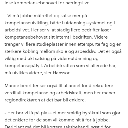
løse kompetansebehovet for næringslivet.
– Vi må jobbe målrettet og satse mer på
kompetanseutvikling, både i utdanningssystemet og i
arbeidslivet. Her ser vi at stadig flere bedrifter løser
kompetansebehovet sitt internt i bedriften. Videre
trenger vi flere studieplasser innen etterspurte fag og en
sterkere kobling mellom skole og arbeidsliv. Det er også
viktig med økt satsing på videreutdanning og
kompetansepåfyll. Arbeidskraften som vi allerede har,
må utvikles videre, sier Hansson.
Mange bedrifter ser også til utlandet for å rekruttere
verdifull kompetanse og arbeidskraft, men her mener
regiondirektøren at det bør bli enklere.
– Her bør vi få på plass et mer smidig byråkrati som gjør
det enklere for de som vil komme hit å for å jobbe.
Deriblant må det bli kortere saksbehandlingstid for