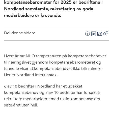
kompetansebarometer for 2025 er bedriftene i
Nordland samstemte, rekruttering av gode
medarbeidere er krevende.
Del denne siden:
F
L
E
Kop
a
i
-
len
c
n
p
e
k
o
Hvert år tar NHO temperaturen på kompetansebehovet
b
e
s
til næringslivet gjennom kompetansebarometeret og
o
d
t
funnene viser at kompetansebehovet ikke blir mindre.
o
I
Her er Nordland intet unntak.
k
n
6 av 10 bedrifter i Nordland har et udekket
kompetansebehov og 7 av 10 bedrifter har forsøkt å
rekruttere medarbeidere med riktig kompetanse det
siste året uten hell.