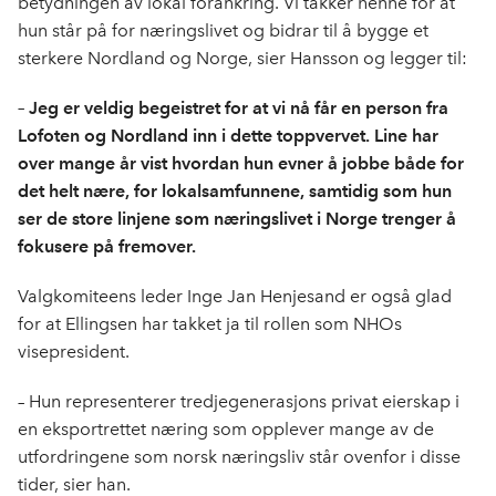
betydningen av lokal forankring. Vi takker henne for at
hun står på for næringslivet og bidrar til å bygge et
sterkere Nordland og Norge, sier Hansson og legger til:
– Jeg er veldig begeistret for at vi nå får en person fra
Lofoten og Nordland inn i dette toppvervet. Line har
over mange år vist hvordan hun evner å jobbe både for
det helt nære, for lokalsamfunnene, samtidig som hun
ser de store linjene som næringslivet i Norge trenger å
fokusere på fremover.
Valgkomiteens leder Inge Jan Henjesand er også glad
for at Ellingsen har takket ja til rollen som NHOs
visepresident.
– Hun representerer tredjegenerasjons privat eierskap i
en eksportrettet næring som opplever mange av de
utfordringene som norsk næringsliv står ovenfor i disse
tider, sier han.