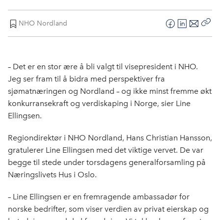
NHO Nordland
F
L
E
Kop
a
i
-
len
c
n
p
e
k
o
– Det er en stor ære å bli valgt til visepresident i NHO.
b
e
s
Jeg ser fram til å bidra med perspektiver fra
o
d
t
sjømatnæringen og Nordland – og ikke minst fremme økt
o
I
konkurransekraft og verdiskaping i Norge, sier Line
k
n
Ellingsen.
Regiondirektør i NHO Nordland, Hans Christian Hansson,
gratulerer Line Ellingsen med det viktige vervet. De var
begge til stede under torsdagens generalforsamling på
Næringslivets Hus i Oslo.
– Line Ellingsen er en fremragende ambassadør for
norske bedrifter, som viser verdien av privat eierskap og