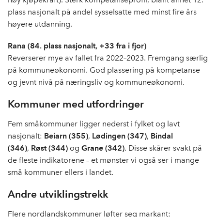
plass nasjonalt på andel sysselsatte med minst fire års
høyere utdanning.
Rana (84. plass nasjonalt, +33 fra i fjor)
Reverserer mye av fallet fra 2022–2023. Fremgang særlig
på kommuneøkonomi. God plassering på kompetanse
og jevnt nivå på næringsliv og kommuneøkonomi.
Kommuner med utfordringer
Fem småkommuner ligger nederst i fylket og lavt
nasjonalt:
Beiarn (355)
,
Lødingen (347)
,
Bindal
(346)
,
Røst (344)
og
Grane (342)
. Disse skårer svakt på
de fleste indikatorene – et mønster vi også ser i mange
små kommuner ellers i landet.
Andre utviklingstrekk
Flere nordlandskommuner løfter seg markant: