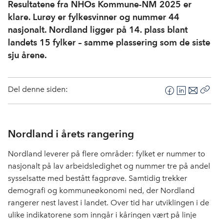
Resultatene fra NHOs Kommune-NM 2025 er
klare. Lurøy er fylkesvinner og nummer 44
nasjonalt. Nordland ligger på 14. plass blant
landets 15 fylker – samme plassering som de siste
sju årene.
Del denne siden:
F
L
E
Kop
a
i
-
len
c
n
p
e
k
o
Nordland i årets rangering
b
e
s
Nordland leverer på flere områder: fylket er nummer to
o
d
t
nasjonalt på lav arbeidsledighet og nummer tre på andel
o
I
k
n
sysselsatte med bestått fagprøve. Samtidig trekker
demografi og kommuneøkonomi ned, der Nordland
rangerer nest lavest i landet. Over tid har utviklingen i de
ulike indikatorene som inngår i kåringen vært på linje