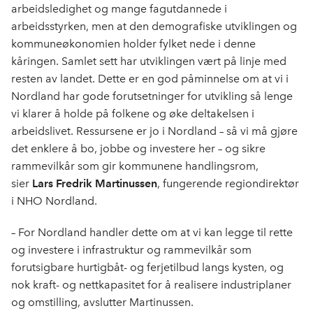
arbeidsledighet og mange fagutdannede i
arbeidsstyrken, men at den demografiske utviklingen og
kommuneøkonomien holder fylket nede i denne
kåringen. Samlet sett har utviklingen vært på linje med
resten av landet. Dette er en god påminnelse om at vi i
Nordland har gode forutsetninger for utvikling så lenge
vi klarer å holde på folkene og øke deltakelsen i
arbeidslivet. Ressursene er jo i Nordland – så vi må gjøre
det enklere å bo, jobbe og investere her – og sikre
rammevilkår som gir kommunene handlingsrom,
sier
Lars Fredrik Martinussen
, fungerende regiondirektør
i NHO Nordland.
– For Nordland handler dette om at vi kan legge til rette
og investere i infrastruktur og rammevilkår som
forutsigbare hurtigbåt- og ferjetilbud langs kysten, og
nok kraft- og nettkapasitet for å realisere industriplaner
og omstilling, avslutter Martinussen.