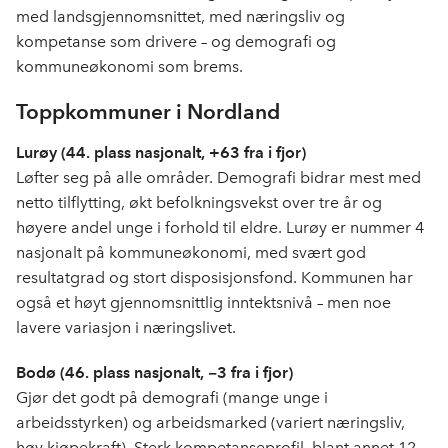
med landsgjennomsnittet, med næringsliv og
kompetanse som drivere – og demografi og
kommuneøkonomi som brems.
Toppkommuner i Nordland
Lurøy (44. plass nasjonalt, +63 fra i fjor)
Løfter seg på alle områder. Demografi bidrar mest med
netto tilflytting, økt befolkningsvekst over tre år og
høyere andel unge i forhold til eldre. Lurøy er nummer 4
nasjonalt på kommuneøkonomi, med svært god
resultatgrad og stort disposisjonsfond. Kommunen har
også et høyt gjennomsnittlig inntektsnivå – men noe
lavere variasjon i næringslivet.
Bodø (46. plass nasjonalt,
−
3 fra i fjor)
Gjør det godt på demografi (mange unge i
arbeidsstyrken) og arbeidsmarked (variert næringsliv,
høy kjøpekraft). Sterk kompetanseprofil, blant annet 12.