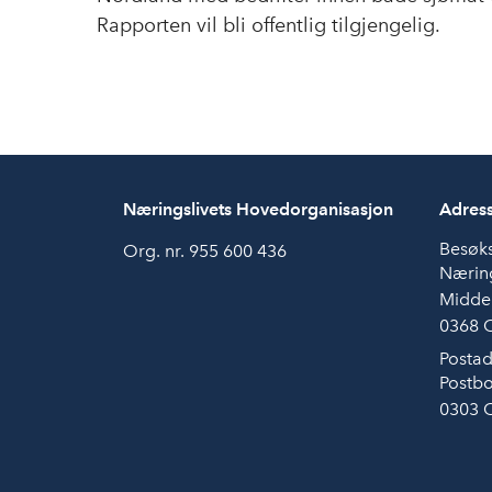
Rapporten vil bli offentlig tilgjengelig.
Næringslivets Hovedorganisasjon
Adres
Besøk
Org. nr. 955 600 436
Næring
Midde
0368 
Postad
Postbo
0303 