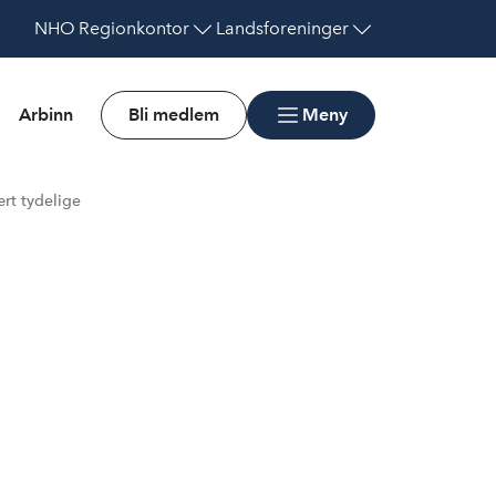
NHO
Regionkontor
Landsforeninger
Arbinn
Bli medlem
Meny
ært tydelige