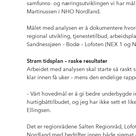
samfunns- og næringsutviklingen vi har mål 
Martinussen i NHO Nordland.
Målet med analysen er å dokumentere hvordan
regional utvikling, tjenestetilbud, arbeidspl
Sandnessjøen – Bodø – Lofoten (NEX 1 og NE
Stram tidsplan – raske resultater
Arbeidet med analysen skal starte så raskt 
klar innen få uker – mens den endelige rapp
– Vårt hovedmål er å gi bedre underbygde in
hurtigbåttilbudet, og jeg har ikke sett et lik
Ellingsen.
Det er regionrådene Salten Regionråd, Lofo
Nordland med bedrifter innen både sjømat o