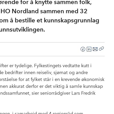
ørende for å knytte sammen folk,
år NHO Nordland sammen med 32
 om å bestille et kunnskapsgrunnlag
unnsutviklingen.
F
L
E
Kopier
a
i
-
lenke
c
n
p
r er tydelige. Fylkestingets vedtatte kutt i
e
k
o
e bedrifter innen reiseliv, sjømat og andre
b
e
s
rståelse for at fylket står i en krevende økonomisk
o
d
t
 men akkurat derfor er det viktig å samle kunnskap
o
I
ndssamfunnet, sier seniorrådgiver Lars Fredrik
k
n
ingen, i samarbeid med 4 regionråd som