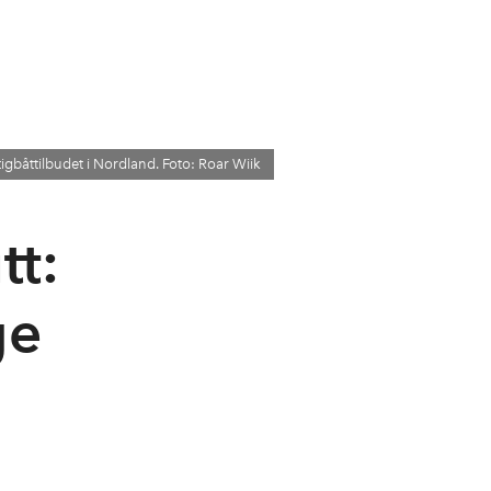
igbåttilbudet i Nordland. Foto: Roar Wiik
tt:
ge