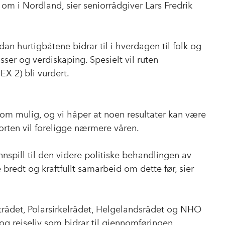
om i Nordland, sier seniorrådgiver Lars Fredrik
 hurtigbåtene bidrar til i hverdagen til folk og
asser og verdiskaping. Spesielt vil ruten
X 2) bli vurdert.
som mulig, og vi håper at noen resultater kan være
orten vil foreligge nærmere våren.
nspill til den videre politiske behandlingen av
e bredt og kraftfullt samarbeid om dette før, sier
trådet, Polarsirkelrådet, Helgelandsrådet og NHO
g reiseliv som bidrar til gjennomføringen.