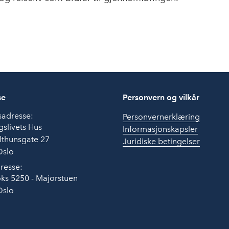
se
Personvern og vilkår
sadresse:
Personvernerklæring
slivets Hus
Informasjonskapsler
lthunsgate 27
Juridiske betingelser
Oslo
resse:
ks 5250 - Majorstuen
Oslo