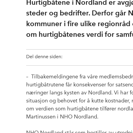
Hurtigbåtene i Nordland er avgj
steder og bedrifter. Derfor g
kommuner i fire ulike regionråd
om hurtigbåtenes verdi for samf
Del denne siden:
– Tilbakemeldingene fra våre medlemsbedrifte
hurtigbåtrutene får konsekvenser for satsend
næringer langs kysten av Nordland. Vi har fo
situasjon og behovet for å kutte kostnader,
om verdien som hurtigbåtene tilfører nordla
Martinussen i NHO Nordland.
NHO Nordland står som bestiller av utredn