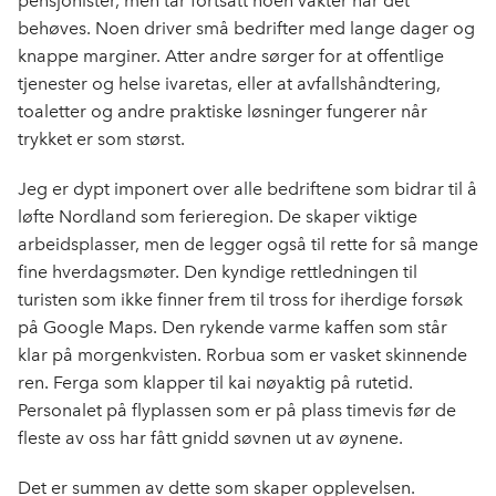
pensjonister, men tar fortsatt noen vakter når det
behøves. Noen driver små bedrifter med lange dager og
knappe marginer. Atter andre sørger for at offentlige
tjenester og helse ivaretas, eller at avfallshåndtering,
toaletter og andre praktiske løsninger fungerer når
trykket er som størst.
Jeg er dypt imponert over alle bedriftene som bidrar til å
løfte Nordland som ferieregion. De skaper viktige
arbeidsplasser, men de legger også til rette for så mange
fine hverdagsmøter. Den kyndige rettledningen til
turisten som ikke finner frem til tross for iherdige forsøk
på Google Maps. Den rykende varme kaffen som står
klar på morgenkvisten. Rorbua som er vasket skinnende
ren. Ferga som klapper til kai nøyaktig på rutetid.
Personalet på flyplassen som er på plass timevis før de
fleste av oss har fått gnidd søvnen ut av øynene.
Det er summen av dette som skaper opplevelsen.