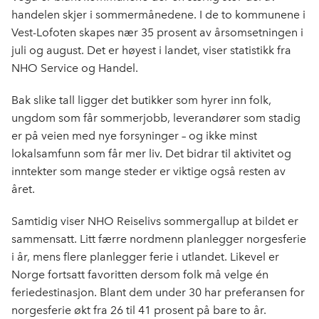
handelen skjer i sommermånedene. I de to kommunene i
Vest-Lofoten skapes nær 35 prosent av årsomsetningen i
juli og august. Det er høyest i landet, viser statistikk fra
NHO Service og Handel.
Bak slike tall ligger det butikker som hyrer inn folk,
ungdom som får sommerjobb, leverandører som stadig
er på veien med nye forsyninger – og ikke minst
lokalsamfunn som får mer liv. Det bidrar til aktivitet og
inntekter som mange steder er viktige også resten av
året.
Samtidig viser NHO Reiselivs sommergallup at bildet er
sammensatt. Litt færre nordmenn planlegger norgesferie
i år, mens flere planlegger ferie i utlandet. Likevel er
Norge fortsatt favoritten dersom folk må velge én
feriedestinasjon. Blant dem under 30 har preferansen for
norgesferie økt fra 26 til 41 prosent på bare to år.