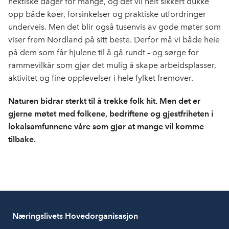
hektiske dager for mange, og det vil helt sikkert dukke
opp både køer, forsinkelser og praktiske utfordringer
underveis. Men det blir også tusenvis av gode møter som
viser frem Nordland på sitt beste. Derfor må vi både heie
på dem som får hjulene til å gå rundt – og sørge for
rammevilkår som gjør det mulig å skape arbeidsplasser,
aktivitet og fine opplevelser i hele fylket fremover.
Naturen bidrar sterkt til å trekke folk hit. Men det er
gjerne møtet med folkene, bedriftene og gjestfriheten i
lokalsamfunnene våre som gjør at mange vil komme
tilbake.
Næringslivets Hovedorganisasjon