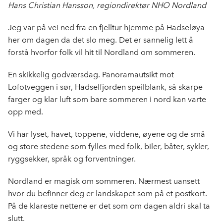
e
k
o
Hans Christian Hansson, regiondirektør NHO Nordland
b
e
s
o
d
t
Jeg var på vei ned fra en fjelltur hjemme på Hadseløya
o
I
her om dagen da det slo meg. Det er sannelig lett å
k
n
forstå hvorfor folk vil hit til Nordland om sommeren.
En skikkelig godværsdag. Panoramautsikt mot
Lofotveggen i sør, Hadselfjorden speilblank, så skarpe
farger og klar luft som bare sommeren i nord kan varte
opp med.
Vi har lyset, havet, toppene, viddene, øyene og de små
og store stedene som fylles med folk, biler, båter, sykler,
ryggsekker, språk og forventninger.
Nordland er magisk om sommeren. Nærmest uansett
hvor du befinner deg er landskapet som på et postkort.
På de klareste nettene er det som om dagen aldri skal ta
slutt.