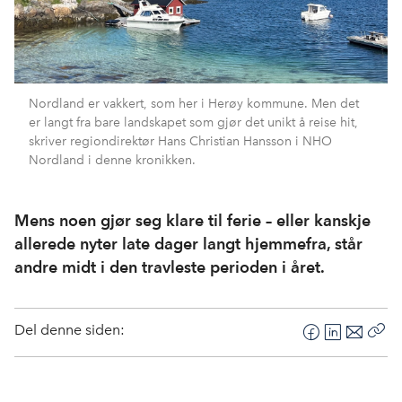
Nordland er vakkert, som her i Herøy kommune. Men det
er langt fra bare landskapet som gjør det unikt å reise hit,
skriver regiondirektør Hans Christian Hansson i NHO
Nordland i denne kronikken.
Mens noen gjør seg klare til ferie – eller kanskje
allerede nyter late dager langt hjemmefra, står
andre midt i den travleste perioden i året.
Del denne siden:
F
L
E
Kop
a
i
-
len
c
n
p