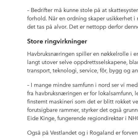
– Bedrifter må kunne stole på at skattesyste
forhold. Når en ordning skaper usikkerhet i
det tas på alvor. Det er nettopp derfor denn
Store ringvirkninger
Havbruksnæringen spiller en nøkkelrolle i e
langt utover selve oppdrettsselskapene, blan
transport, teknologi, service, fôr, bygg og a
– I mange mindre samfunn i nord ser vi med
fra havbruksnæringen er for lokalsamfunn, l
finstemt maskineri som det er blitt rokket v
forutsigbare rammer, styrker det også grunnla
Eide Kinge, fungerende regiondirektør i NH
Også på Vestlandet og i Rogaland er forven