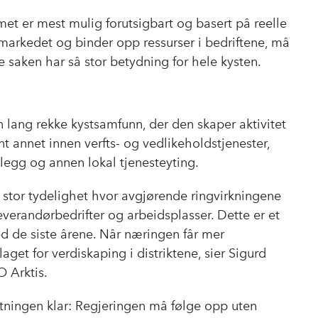
met er mest mulig forutsigbart og basert på reelle
 markedet og binder opp ressurser i bedriftene, må
e saken har så stor betydning for hele kysten.
n lang rekke kystsamfunn, der den skaper aktivitet
t annet innen verfts- og vedlikeholdstjenester,
nlegg og annen lokal tjenesteyting.
 stor tydelighet hvor avgjørende ringvirkningene
everandørbedrifter og arbeidsplasser. Dette er et
ed de siste årene. Når næringen får mer
get for verdiskaping i distriktene, sier Sigurd
O Arktis.
tningen klar: Regjeringen må følge opp uten