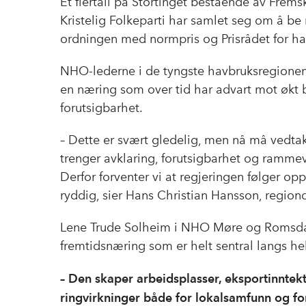
Et flertall på Stortinget bestående av Fremsk
Kristelig Folkeparti har samlet seg om å be
ordningen med normpris og Prisrådet for ha
NHO-lederne i de tyngste havbruksregionene 
en næring som over tid har advart mot økt b
forutsigbarhet.
– Dette er svært gledelig, men nå må vedta
trenger avklaring, forutsigbarhet og rammevi
Derfor forventer vi at regjeringen følger opp
ryddig, sier Hans Christian Hansson, regio
Lene Trude Solheim i NHO Møre og Romsda
fremtidsnæring som er helt sentral langs he
– Den skaper arbeidsplasser, eksportinntekter
ringvirkninger både for lokalsamfunn og fo