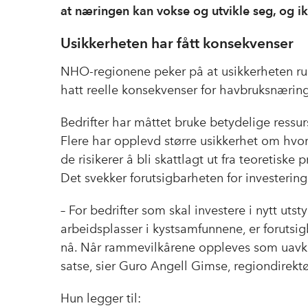
at næringen kan vokse og utvikle seg, og i
Usikkerheten har fått konsekvenser
NHO-regionene peker på at usikkerheten ru
hatt reelle konsekvenser for havbruksnærin
Bedrifter har måttet bruke betydelige ressur
Flere har opplevd større usikkerhet om hvo
de risikerer å bli skattlagt ut fra teoretiske p
Det svekker forutsigbarheten for investering
– For bedrifter som skal investere i nytt uts
arbeidsplasser i kystsamfunnene, er forutsig
nå. Når rammevilkårene oppleves som uavkla
satse, sier Guro Angell Gimse, regiondirekt
Hun legger til: