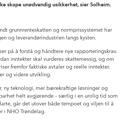
kke skape unødvendig usikkerhet, sier Solheim.
ndt grunnrenteskatten og normprissystemet har
gen og leverandørindustrien langs kysten.
ser på å forstå og håndtere nye rapporteringskrav.
rdan inntekter skal vurderes skattemessig, og om
riser fremfor faktiske avtaler og reelle inntekter.
er og videre utvikling.
tyr, ny teknologi, mer bærekraftige løsninger og
barhet helt avgjørende – særlig i en urolig tid som
rte, går det utover både tempoet og viljen til å
ør i NHO Trøndelag.