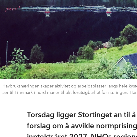
Havbruksnæringen skaper aktivitet og arbeidsplasser langs hele kyste
sør til Finnmark i nord maner til økt forutsigbarhet for næringen. H
Torsdag ligger Stortinget an til 
forslag om å avvikle normprising
inntektsåret 2027. NHOs regiond