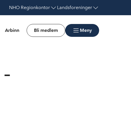
NHO
Regionkontor
Landsforeninger
Arbinn
Bli medlem
Meny
 –