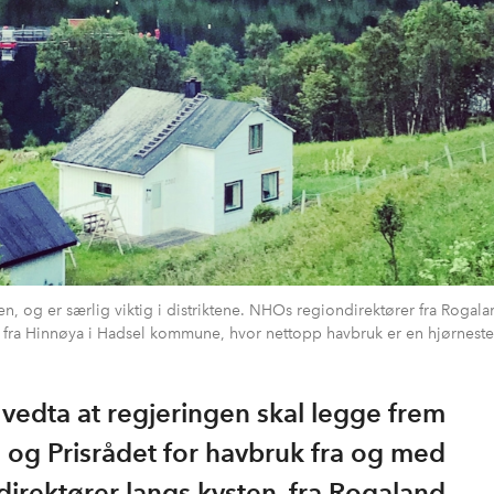
n, og er særlig viktig i distriktene. NHOs regiondirektører fra Rogala
er fra Hinnøya i Hadsel kommune, hvor nettopp havbruk er en hjørneste
å vedta at regjeringen skal legge frem
 og Prisrådet for havbruk fra og med
irektører langs kysten, fra Rogaland