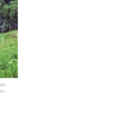
nd i
in.