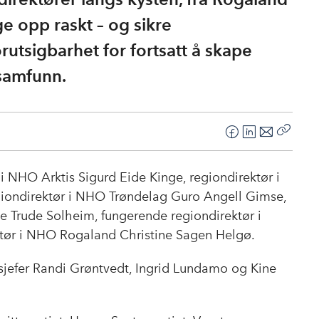
ge opp raskt – og sikre
tsigbarhet for fortsatt å skape
lsamfunn.
F
L
E
Kopier
a
i
-
lenke
c
n
p
 i NHO Arktis Sigurd Eide Kinge, regiondirektør i
e
k
o
iondirektør i NHO Trøndelag Guro Angell Gimse,
b
e
s
 Trude Solheim, fungerende regiondirektør i
o
d
t
tør i NHO Rogaland Christine Sagen Helgø.
o
I
k
n
sjefer Randi Grøntvedt, Ingrid Lundamo og Kine