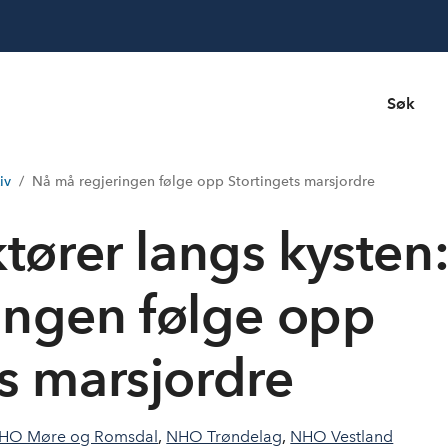
Søk
iv
Nå må regjeringen følge opp Stortingets marsjordre
ører langs kysten:
ingen følge opp
ts marsjordre
HO Møre og Romsdal
,
NHO Trøndelag
,
NHO Vestland