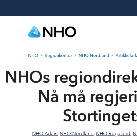
NHO
Regionkontor
NHO Nordland
Artikkelark
NHOs regiondirekt
Nå må regjer
Stortinge
NHO Arktis
,
NHO Nordland
,
NHO Rogaland
,
N