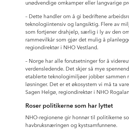
unødvendige omkamper eller langvarige pr
– Dette handler om å gi bedriftene arbeidsr
teknologiintensiv og langsiktig. Flere av m
som fortjener drahjelp, særlig i ly av den om
rammevilkår som gjør det mulig å planlegge
regiondirektør i NHO Vestland.
– Norge har alle forutsetninger for å videre
verdensledende. Det skjer så mye spennende 
etablerte teknologimiljøer jobber sammen
løsninger. Det er et økosystem vi må ta vare
Sagen Helgø, regiondirektør i NHO Rogala
Roser politikerne som har lyttet
NHO-regionene gir honnør til politikerne so
havbruksnæringen og kystsamfunnene.