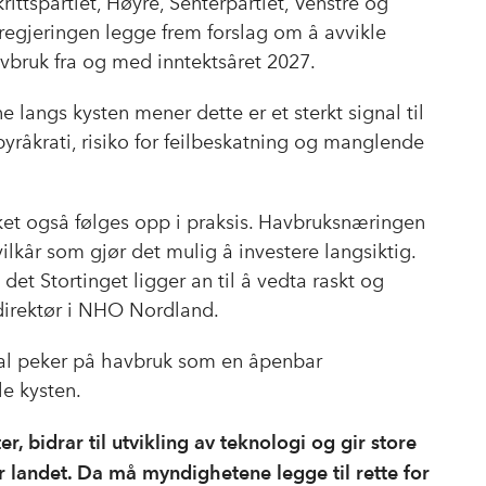
rittspartiet, Høyre, Senterpartiet, Venstre og
 regjeringen legge frem forslag om å avvikle
vbruk fra og med inntektsåret 2027.
langs kysten mener dette er et sterkt signal til
yråkrati, risiko for feilbeskatning og manglende
ket også følges opp i praksis. Havbruksnæringen
lkår som gjør det mulig å investere langsiktig.
 det Stortinget ligger an til å vedta raskt og
ndirektør i NHO Nordland.
l peker på havbruk som en åpenbar
le kysten.
, bidrar til utvikling av teknologi og gir store
r landet. Da må myndighetene legge til rette for