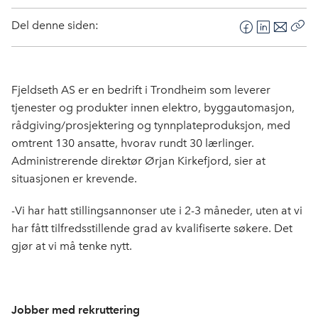
Del denne siden:
F
L
E
Kop
a
i
-
len
c
n
p
e
k
o
Fjeldseth AS er en bedrift i Trondheim som leverer
b
e
s
tjenester og produkter innen elektro, byggautomasjon,
o
d
t
rådgiving/prosjektering og tynnplateproduksjon, med
o
I
omtrent 130 ansatte, hvorav rundt 30 lærlinger.
k
n
Administrerende direktør Ørjan Kirkefjord, sier at
situasjonen er krevende.
-Vi har hatt stillingsannonser ute i 2-3 måneder, uten at vi
har fått tilfredsstillende grad av kvalifiserte søkere. Det
gjør at vi må tenke nytt.
Jobber med rekruttering