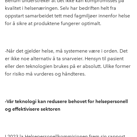
Benum understreker at det ikke kan kompromisses på
kvalitet i helsenæringen. Selv har bedriften helt fra
oppstart samarbeidet tett med fagmiljøer innenfor helse
for å sikre at produktene fungerer optimalt.
-Når det gjelder helse, må systemene være i orden. Det
er ikke noe alternativ å ta snarveier. Hensyn til pasient
eller den teknologien brukes på er absolutt. Ulike former
for risiko må vurderes og håndteres.
-Vår teknologi kan redusere behovet for helsepersonell
og effektivisere sektoren
I 2023 la Helsepersonellkommisjonen frem sin rapport.