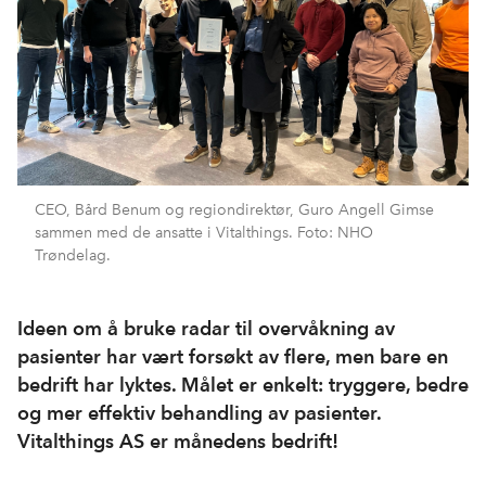
CEO, Bård Benum og regiondirektør, Guro Angell Gimse
sammen med de ansatte i Vitalthings. Foto: NHO
Trøndelag.
Ideen om å bruke radar til overvåkning av
pasienter har vært forsøkt av flere, men bare en
bedrift har lyktes. Målet er enkelt: tryggere, bedre
og mer effektiv behandling av pasienter.
Vitalthings AS er månedens bedrift!