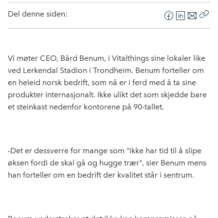
Del denne siden:
F
L
E
Kop
a
i
-
len
c
n
p
e
k
o
Vi møter CEO, Bård Benum, i Vitalthings sine lokaler like
b
e
s
ved Lerkendal Stadion i Trondheim. Benum forteller om
o
d
t
en heleid norsk bedrift, som nå er i ferd med å ta sine
o
I
produkter internasjonalt. Ikke ulikt det som skjedde bare
k
n
et steinkast nedenfor kontorene på 90-tallet.
-Det er dessverre for mange som "ikke har tid til å slipe
øksen fordi de skal gå og hugge trær", sier Benum mens
han forteller om en bedrift der kvalitet står i sentrum.