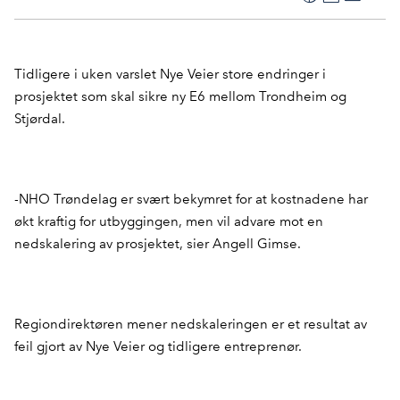
F
L
E
Kop
a
i
-
len
c
n
p
e
k
o
Tidligere i uken varslet Nye Veier store endringer i
b
e
s
prosjektet som skal sikre ny E6 mellom Trondheim og
o
d
t
Stjørdal.
o
I
k
n
-NHO Trøndelag er svært bekymret for at kostnadene har
økt kraftig for utbyggingen, men vil advare mot en
nedskalering av prosjektet, sier Angell Gimse.
Regiondirektøren mener nedskaleringen er et resultat av
feil gjort av Nye Veier og tidligere entreprenør.