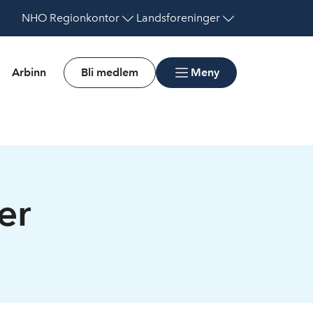
NHO
Regionkontor
Landsforeninger
Arbinn
Bli medlem
Meny
er