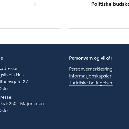
Politiske budsk
se
Personvern og vilkår
sadresse:
Personvernerklæring
slivets Hus
Informasjonskapsler
lthunsgate 27
Juridiske betingelser
Oslo
resse:
ks 5250 - Majorstuen
Oslo