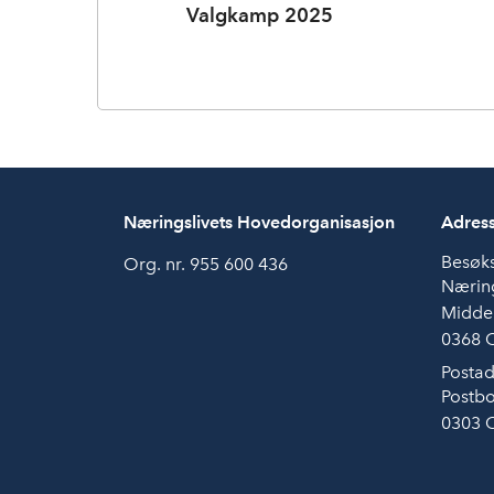
Valgkamp 2025
Næringslivets Hovedorganisasjon
Adres
Besøk
Org. nr. 955 600 436
Næring
Midde
0368 
Postad
Postbo
0303 