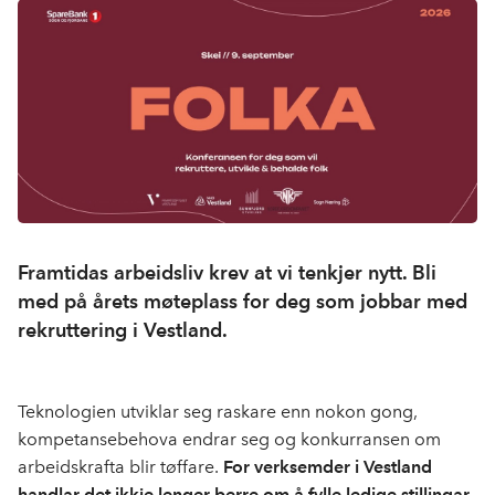
Framtidas arbeidsliv krev at vi tenkjer nytt. Bli
med på årets møteplass for deg som jobbar med
rekruttering i Vestland.
Teknologien utviklar seg raskare enn nokon gong,
kompetansebehova endrar seg og konkurransen om
arbeidskrafta blir tøffare.
For verksemder i Vestland
handlar det ikkje lenger berre om å fylle ledige stillingar