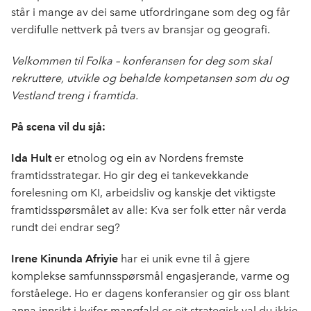
står i mange av dei same utfordringane som deg og får
verdifulle nettverk på tvers av bransjar og geografi.
Velkommen til Folka – konferansen for deg som skal
rekruttere, utvikle og behalde kompetansen som du og
Vestland treng i framtida.
På scena vil du sjå:
Ida Hult
er etnolog og ein av Nordens fremste
framtidsstrategar. Ho gir deg ei tankevekkande
forelesning om KI, arbeidsliv og kanskje det viktigste
framtidsspørsmålet av alle: Kva ser folk etter når verda
rundt dei endrar seg?
Irene Kinunda Afriyie
har ei unik evne til å gjere
komplekse samfunnsspørsmål engasjerande, varme og
forståelege. Ho er dagens konferansier og gir oss blant
anna innsikt i kvifor mangfald er eit strategisk val du ikkje