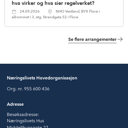
hva virker og hva sier regelverket?
24.09.2026
NHO Vestland, BYX Florø i
allrommet i 3, etg. Strandgata 52 i Florø
Se flere arrangementer
Næringslivets Hovedorganisasjon
Org. nr. 955 600 436
Adresse
Besøksadresse:
Næringslivets Hus
Middelthunsgate 27