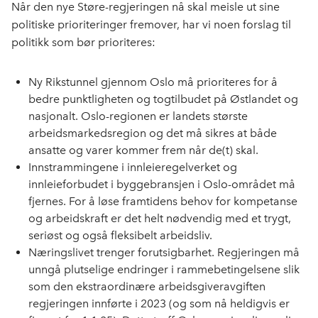
Når den nye Støre-regjeringen nå skal meisle ut sine
politiske prioriteringer fremover, har vi noen forslag til
politikk som bør prioriteres:
Ny Rikstunnel gjennom Oslo må prioriteres for å
bedre punktligheten og togtilbudet på Østlandet og
nasjonalt. Oslo-regionen er landets største
arbeidsmarkedsregion og det må sikres at både
ansatte og varer kommer frem når de(t) skal.
Innstrammingene i innleieregelverket og
innleieforbudet i byggebransjen i Oslo-området må
fjernes. For å løse framtidens behov for kompetanse
og arbeidskraft er det helt nødvendig med et trygt,
seriøst og også fleksibelt arbeidsliv.
Næringslivet trenger forutsigbarhet. Regjeringen må
unngå plutselige endringer i rammebetingelsene slik
som den ekstraordinære arbeidsgiveravgiften
regjeringen innførte i 2023 (og som nå heldigvis er