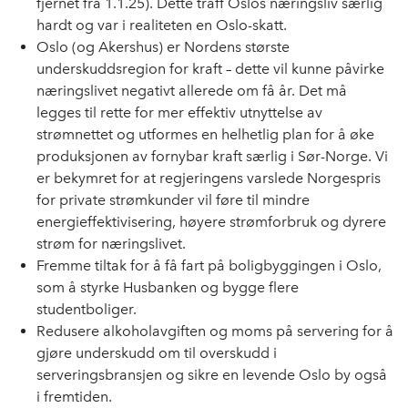
fjernet fra 1.1.25). Dette traff Oslos næringsliv særlig
hardt og var i realiteten en Oslo-skatt.
Oslo (og Akershus) er Nordens største
underskuddsregion for kraft – dette vil kunne påvirke
næringslivet negativt allerede om få år. Det må
legges til rette for mer effektiv utnyttelse av
strømnettet og utformes en helhetlig plan for å øke
produksjonen av fornybar kraft særlig i Sør-Norge. Vi
er bekymret for at regjeringens varslede Norgespris
for private strømkunder vil føre til mindre
energieffektivisering, høyere strømforbruk og dyrere
strøm for næringslivet.
Fremme tiltak for å få fart på boligbyggingen i Oslo,
som å styrke Husbanken og bygge flere
studentboliger.
Redusere alkoholavgiften og moms på servering for å
gjøre underskudd om til overskudd i
serveringsbransjen og sikre en levende Oslo by også
i fremtiden.