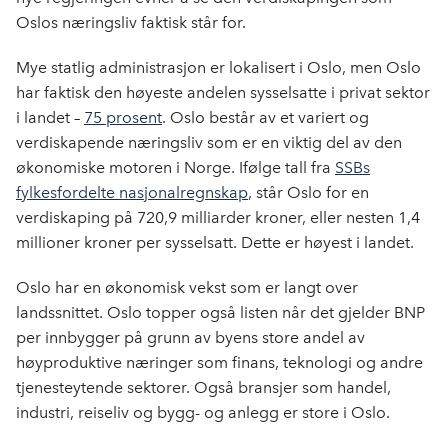
k
n
Oslos næringsliv faktisk står for.
Mye statlig administrasjon er lokalisert i Oslo, men Oslo
har faktisk den høyeste andelen sysselsatte i privat sektor
i landet –
75 prosent
. Oslo består av et variert og
verdiskapende næringsliv som er en viktig del av den
økonomiske motoren i Norge. Ifølge tall fra
SSBs
fylkesfordelte nasjonalregnskap
, står Oslo for en
verdiskaping på 720,9 milliarder kroner, eller nesten 1,4
millioner kroner per sysselsatt. Dette er høyest i landet.
Oslo har en økonomisk vekst som er langt over
landssnittet. Oslo topper også listen når det gjelder BNP
per innbygger på grunn av byens store andel av
høyproduktive næringer som finans, teknologi og andre
tjenesteytende sektorer. Også bransjer som handel,
industri, reiseliv og bygg- og anlegg er store i Oslo.