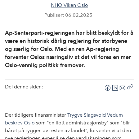
NHO Viken Oslo
Publisert
06.02.2025
Ap-Senterparti-regjeringen har blitt beskyldt for å
være en historisk dårlig regjering for storbyene
og særlig for Oslo. Med en ren Ap-regjering
forventer Oslos næringsliv at det vil føres en mer
Oslo-vennlig politikk fremover.
Del denne siden:
F
L
E
Kop
a
i
-
len
c
n
p
e
k
o
Der tidligere finansminister
Trygve Slagsvold Vedum
b
e
s
beskrev Oslo
som "en flott administrasjonsby" som "blir
o
d
t
båret på ryggen av resten av landet", forventer vi at den
o
I
nye regjeringen evner å se den verdiskapingen som