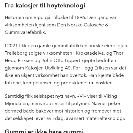
Fra kalosjer til høyteknologi
Historien om Vipo går tilbake til 1896. Den gang var
virksomheten kjent som Den Norske Galosche &
Gummivarefabrikk.
I 2021 fikk den gamle gummifabrikken norske eiere igjen.
Trelleborg solgte virksomheten i Krokstadelva, og Thor
Hegg Eriksen og John Otto Lippert kjøpte bedriften
gjennom Kalosjen Utvikling AS. For Hegg Eriksen var det
ikke en ukjent virksomhet han overtok. Han kjente både
folkene, kompetansen og produktene fra innsiden.
Samtidig fikk selskapet nytt navn. «Vi» viser til Viking
Mjøndalen, mens «po» viser til polymer. Navnet peker
dermed både bakover mot historien og fremover mot
det selskapet lever av i dag, avansert materialteknologi.
Gummi er ikke bare gummi