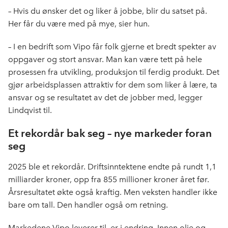
– Hvis du ønsker det og liker å jobbe, blir du satset på.
Her får du være med på mye, sier hun.
– I en bedrift som Vipo får folk gjerne et bredt spekter av
oppgaver og stort ansvar. Man kan være tett på hele
prosessen fra utvikling, produksjon til ferdig produkt. Det
gjør arbeidsplassen attraktiv for dem som liker å lære, ta
ansvar og se resultatet av det de jobber med, legger
Lindqvist til.
Et rekordår bak seg – nye markeder foran
seg
2025 ble et rekordår. Driftsinntektene endte på rundt 1,1
milliarder kroner, opp fra 855 millioner kroner året før.
Årsresultatet økte også kraftig. Men veksten handler ikke
bare om tall. Den handler også om retning.
Markedene Vipo leverer til, er i endring. Innen olje og