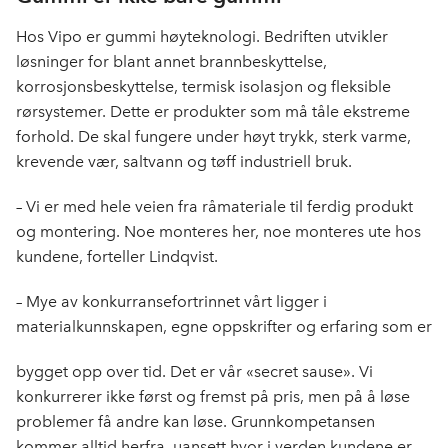
Hos Vipo er gummi høyteknologi. Bedriften utvikler
løsninger for blant annet brannbeskyttelse,
korrosjonsbeskyttelse, termisk isolasjon og fleksible
rørsystemer. Dette er produkter som må tåle ekstreme
forhold. De skal fungere under høyt trykk, sterk varme,
krevende vær, saltvann og tøff industriell bruk.
– Vi er med hele veien fra råmateriale til ferdig produkt
og montering. Noe monteres her, noe monteres ute hos
kundene, forteller Lindqvist.
– Mye av konkurransefortrinnet vårt ligger i
materialkunnskapen, egne oppskrifter og erfaring som er
bygget opp over tid. Det er vår «secret sause». Vi
konkurrerer ikke først og fremst på pris, men på å løse
problemer få andre kan løse. Grunnkompetansen
kommer alltid herfra, uansett hvor i verden kundene er.