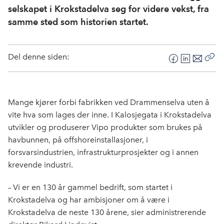
selskapet i Krokstadelva seg for videre vekst, fra
samme sted som historien startet.
Del denne siden:
F
L
E
Kop
a
i
-
len
c
n
p
e
k
o
Mange kjører forbi fabrikken ved Drammenselva uten å
b
e
s
vite hva som lages der inne. I Kalosjegata i Krokstadelva
o
d
t
utvikler og produserer Vipo produkter som brukes på
o
I
havbunnen, på offshoreinstallasjoner, i
k
n
forsvarsindustrien, infrastrukturprosjekter og i annen
krevende industri.
– Vi er en 130 år gammel bedrift, som startet i
Krokstadelva og har ambisjoner om å være i
Krokstadelva de neste 130 årene, sier administrerende