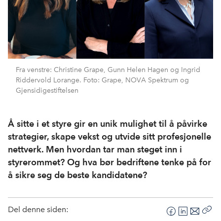
Fra venstre: Christine Grape, Gunn Helen Hagen og Ingrid
Riddervold Lorange. Foto: Grape, NOVA Spektrum og
Gjensidigestiftelsen
Å sitte i et styre gir en unik mulighet til å påvirke
strategier, skape vekst og utvide sitt profesjonelle
nettverk. Men hvordan tar man steget inn i
styrerommet? Og hva bør bedriftene tenke på for
å sikre seg de beste kandidatene?
Del denne siden:
F
L
E