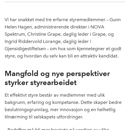
Kop
a
i
-
len
c
n
p
e
k
o
Vi har snakket med tre erfarne styremedlemmer – Gunn
b
e
s
Helen Hagen, administrerende direktør i NOVA
o
d
t
Spektrum, Christine Grape, daglig leder i Grape, og
o
I
Ingrid Riddervold Lorange, daglig leder i
k
n
Gjensidigestiftelsen – om hva som kjennetegner et godt
styre, og hvordan du selv kan bli en attraktiv kandidat.
Mangfold og nye perspektiver
styrker styrearbeidet
Et effektivt styre består av medlemmer med ulik
bakgrunn, erfaring og kompetanse. Dette skaper bedre
beslutningsgrunnlag, mer innovasjon og en helhetlig
tilnærming til selskapets utfordringer.
– Bedrifter må bli mer bevisste på verdien av ulike