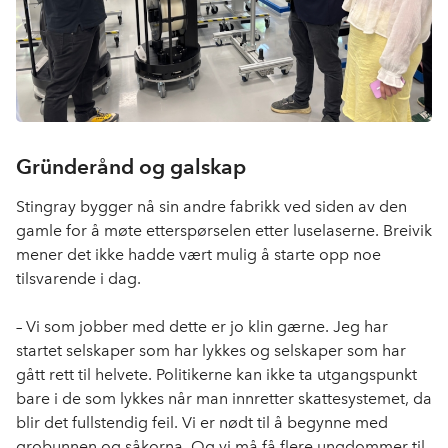
Gründerånd og galskap
Stingray
bygger nå sin andre fabrikk ved siden av den
gamle for å møte etterspørselen etter luselaserne. Breivik
mener det ikke hadde vært mulig å starte opp noe
tilsvarende i dag.
– Vi som jobber med dette er jo klin gærne. Jeg har
startet selskaper som har lykkes og selskaper som har
gått rett til helvete. Politikerne kan ikke ta utgangspunkt
bare i de som lykkes når man innretter skattesystemet, da
blir det fullstendig feil. Vi er nødt til å begynne med
grobunnen og såkorna. Og vi må få flere ungdommer til