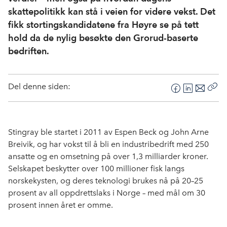
skattepolitikk kan stå i veien for videre vekst. Det
fikk stortingskandidatene fra Høyre se på tett
hold da de nylig besøkte den Grorud-baserte
bedriften.
Del denne siden:
F
L
E
Kop
a
i
-
len
c
n
p
e
k
o
Stingray
ble startet i 2011 av Espen Beck og John Arne
b
e
s
Breivik, og har vokst til å bli en industribedrift med 250
o
d
t
ansatte og en omsetning på over 1,3 milliarder kroner.
o
I
Selskapet beskytter over 100 millioner fisk langs
k
n
norskekysten, og deres teknologi brukes nå på 20–25
prosent av all oppdrettslaks i Norge – med mål om 30
prosent innen året er omme.