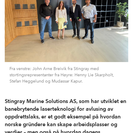
Fra venstre: John Arne Breivik fra Stingray med
stortingsrepresentanter fra Høyre: Henny Lie Skarpholt,
Stefan Heggelund og Mudassar Kapur.
Stingray Marine Solutions AS, som har utviklet en
banebrytende laserteknologi for avlusing av
oppdrettslaks, er et godt eksempel på hvordan
norske gründere kan skape arbeidsplasser og
verdier – men også på hvordan dagens