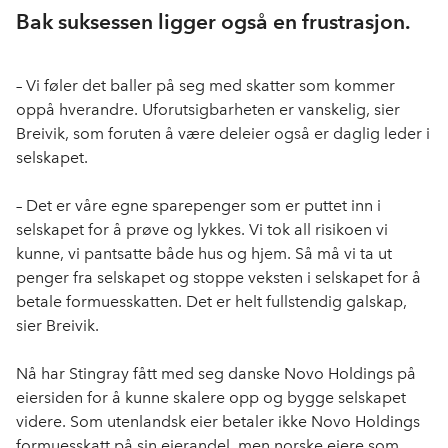
Bak suksessen ligger også en frustrasjon.
– Vi føler det baller på seg med skatter som kommer
oppå hverandre. Uforutsigbarheten er vanskelig, sier
Breivik, som foruten å være deleier også er daglig leder i
selskapet.
– Det er våre egne sparepenger som er puttet inn i
selskapet for å prøve og lykkes. Vi tok all risikoen vi
kunne, vi pantsatte både hus og hjem. Så må vi ta ut
penger fra selskapet og stoppe veksten i selskapet for å
betale formuesskatten. Det er helt fullstendig galskap,
sier Breivik.
Nå har
Stingray
fått med seg danske Novo Holdings på
eiersiden for å kunne skalere opp og bygge selskapet
videre. Som utenlandsk eier betaler ikke Novo Holdings
formuesskatt på sin eierandel, men norske eiere som