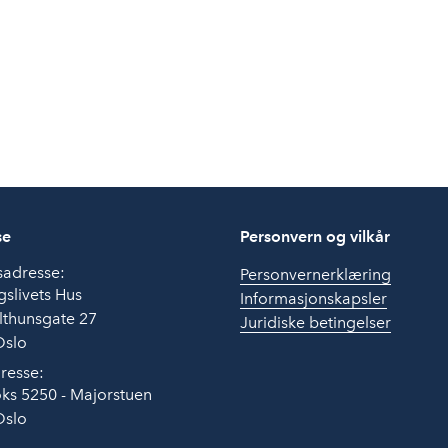
se
Personvern og vilkår
sadresse:
Personvernerklæring
slivets Hus
Informasjonskapsler
lthunsgate 27
Juridiske betingelser
Oslo
resse:
ks 5250 - Majorstuen
Oslo