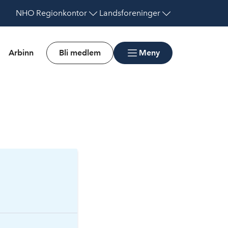
NHO
Regionkontor
Landsforeninger
Arbinn
Bli medlem
Meny