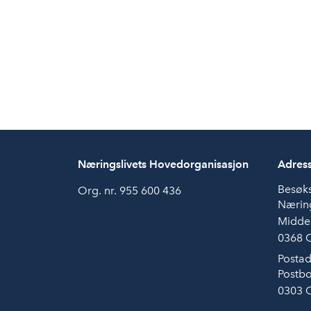
Næringslivets Hovedorganisasjon
Adres
Besøk
Org. nr. 955 600 436
Næring
Midde
0368 
Postad
Postbo
0303 