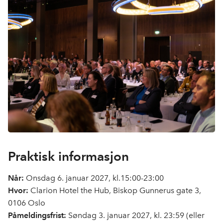
Praktisk in
f
ormasjon
Når:
Onsdag 6. januar 2027, kl.15:00-23:00
Hvor:
Clarion Hotel the Hub, Biskop Gunnerus gate 3,
0106 Oslo
Påmeldingsfrist:
Søndag 3. januar 2027, kl. 23:59 (eller