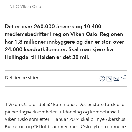
NHO Viken Oslo.
Det er over 260.000 årsverk og 10 400
medlemsbedrifter i region Viken Oslo. Regionen
har 1,8 millioner innbyggere og den er stor, over
24.000 kvadratkilometer. Skal man kjøre fra
Hallingdal til Halden er det 30 mil.
Del denne siden:
F
L
E
Kop
a
i
-
len
c
n
p
e
k
o
I Viken Oslo er det 52 kommuner. Det er store forskjeller
b
e
s
på næringsvirksomheter, utdanning og kompetanse i
o
d
t
Viken Oslo som etter 1.januar 2024 skal bli nye Akershus,
o
I
Buskerud og Østfold sammen med Oslo fylkeskommune.
k
n