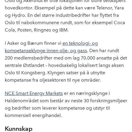
Oslo og Akershus er ofte lokasjonen for store selskapers
hovedkontor. Eksempel på dette kan være Telenor, Yara
og Hydro. En del større industribedrifter har flyttet fra
Oslo til nabokommunene rundt, som for eksempel Coca
Cola, Posten, Ringnes og IBM.
I Asker og Bærum finner vi
en teknologi- og
kompetanseklynge innen olje- og gass
. Den har rundt
200 medlemsbedrifter med om lag 70.000 ansatte på det
sentrale Østlandet – hovedsakelig lokalisert langs aksen
Oslo til Kongsberg. Klyngen satser på å utnytte
kompetanse fra oljesektoren til nye områder.
NCE Smart Energy Markets
er en næringsklynge i
Haldenområdet som består av neste 30 forskningsmiljøer
og bedrifter som leverer kompetanse og utstyr til
kommersiell energihandel.
Kunnskap