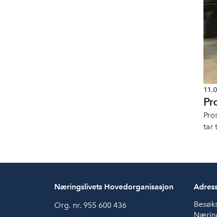
11.
Pr
Pro
tar
i N
Næringslivets Hovedorganisasjon
Adres
Besøk
Org. nr. 955 600 436
Næring