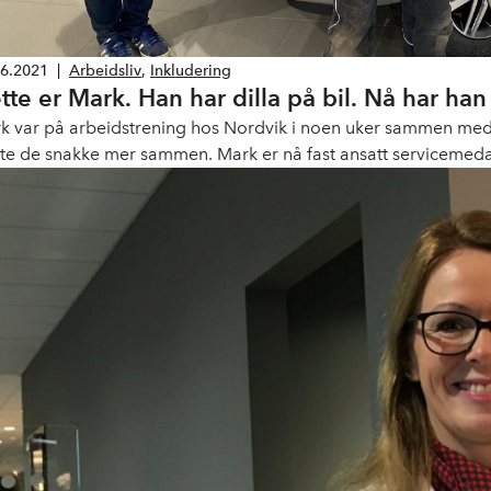
06.2021
|
Arbeidsliv
,
Inkludering
tte er Mark. Han har dilla på bil. Nå har h
k var på arbeidstrening hos Nordvik i noen uker sammen med læ
te de snakke mer sammen. Mark er nå fast ansatt servicemeda
gammel.