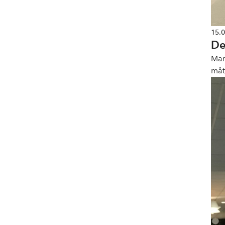
15.
De
Mar
måt
år 