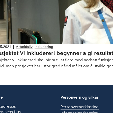
05.2021
|
Arbeidsliv
,
Inkludering
osjektet Vi inkluderer! begynner å gi resulta
sjektet Vi inkluderer! skal bidra til at flere med nedsatt funks
 tid, men prosjektet har i stor grad nådd målet om å utvikle go
AV. Det viser prosessevalueringen gjennomført av Oslo Econo
se
Personvern og vilkår
sadresse:
Personvernerklæring
slivets Hus
Informasjonskapsler