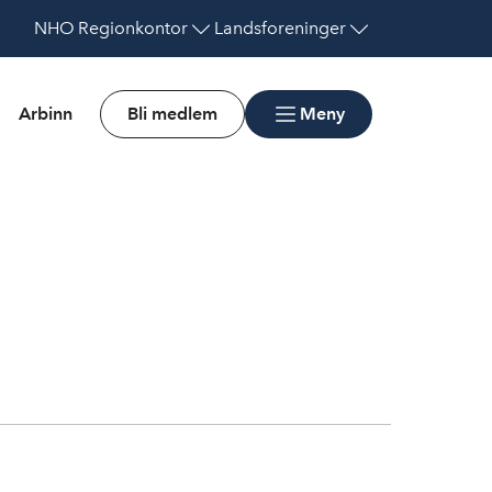
NHO
Regionkontor
Landsforeninger
Arbinn
Bli medlem
Meny