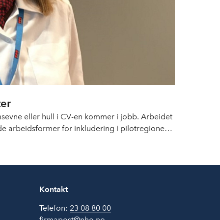
ter
jonsevne eller hull i CV-en kommer i jobb. Arbeidet
de arbeidsformer for inkludering i pilotregionene
mics.
Kontakt
Telefon:
23 08 80 00
firmapost@nho.no