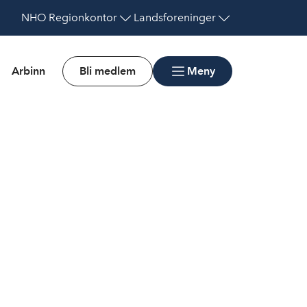
NHO
Regionkontor
Landsforeninger
Arbinn
Bli medlem
Meny