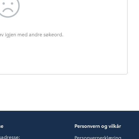
røv igjen med andre søkeord.
se
Personvern og vilkår
sadresse:
Personvernerklæring