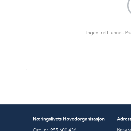
Ingen treff funnet. P
Næringslivets Hovedorganisasjon
Adres
Besøk
Org. nr. 955 600 436