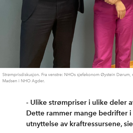
Strømprisdiskusjon. Fra venstre: NHOs sjeføkonom Øystein Dørum, n
Madsen i NHO Agder.
- Ulike strømpriser i ulike deler
Dette rammer mange bedrifter i sø
utnyttelse av kraftressursene, 