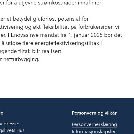
er for å utjevne strømkostnader inntil mer
er et betydelig uforløst potensial for
ivisering og økt fleksibilitet på forbrukersiden vil
er. I Enovas nye mandat fra 1. januar 2025 bør det
utløse flere energieffektiviseringstiltak i
ende tiltak blir realisert.
r nettutbygging.
se
Personvern og vilkår
sadresse:
Personvernerklæring
slivets Hus
Informasjonskapsler