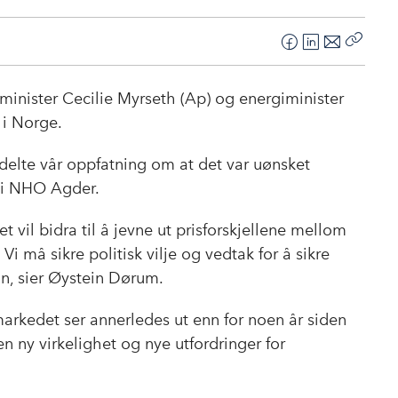
F
L
E
Kopier
a
i
-
lenke
c
n
p
nister Cecilie Myrseth (Ap) og energiminister
e
k
o
 i Norge.
b
e
s
o
d
t
 delte vår oppfatning om at det var uønsket
o
I
en i NHO Agder.
k
n
 vil bidra til å jevne ut prisforskjellene mellom
Vi må sikre politisk vilje og vedtak for å sikre
on, sier Øystein Dørum.
arkedet ser annerledes ut enn for noen år siden
en ny virkelighet og nye utfordringer for