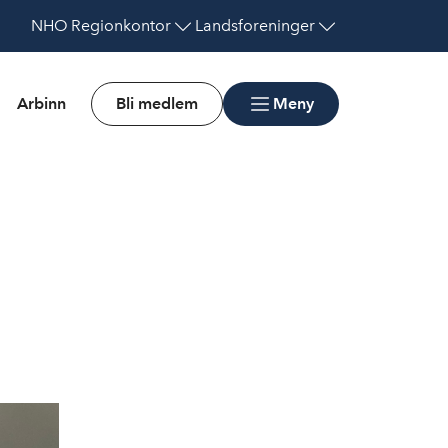
NHO
Regionkontor
Landsforeninger
Arbinn
Bli medlem
Meny