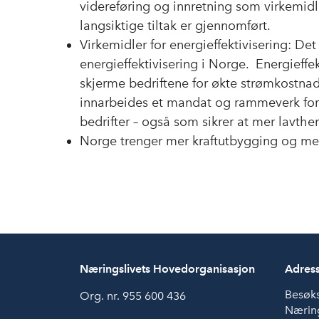
videreføring og innretning som virkemidl
langsiktige tiltak er gjennomført.
Virkemidler for energieffektivisering: Det 
energieffektivisering i Norge. Energieffekt
skjerme bedriftene for økte strømkostnad
innarbeides et mandat og rammeverk for å 
bedrifter – også som sikrer at mer lavtheng
Norge trenger mer kraftutbygging og me
Næringslivets Hovedorganisasjon
Adres
Besøk
Org. nr. 955 600 436
Næring