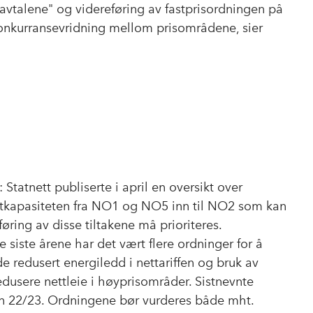
-avtalene" og videreføring av fastprisordningen på
onkurransevridning mellom prisområdene, sier
 Statnett publiserte i april en oversikt over
 nettkapasiteten fra NO1 og NO5 inn til NO2 som kan
ring av disse tiltakene må prioriteres.
 siste årene har det vært flere ordninger for å
 redusert energiledd i nettariffen og bruk av
redusere nettleie i høyprisområder. Sistnevnte
ren 22/23. Ordningene bør vurderes både mht.