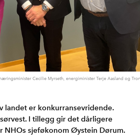
æringsminister Cecilie Myrseth, energiminister Terje Aasland og Tro
 av landet er konkurransevridende.
rvest. I tillegg gir det dårligere
sier NHOs sjeføkonom Øystein Dørum.