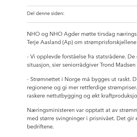
Del denne siden:
NHO og NHO Agder møtte tirsdag næringsmi
Terje Aasland (Ap) om strømprisforskjellene
- Vi opplevde forståelse fra statsrådene. De
situasjon, sier seniorrådgiver Trond Mads
- Strømnettet i Norge må bygges ut raskt. Det
regionene og gi mer rettferdige strømpriser. 
raskere nettutbygging og økt kraftproduksj
Næringsministeren var opptatt at av strømm
med større svingninger i prisnivået. Det gir 
bedriftene.