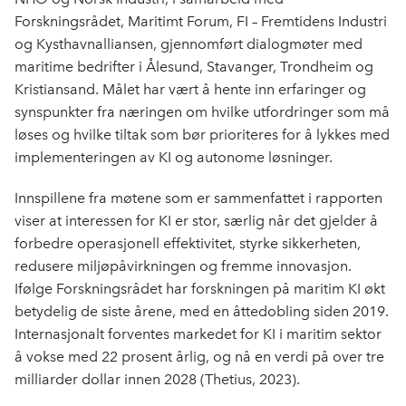
Forskningsrådet, Maritimt Forum, FI – Fremtidens Industri
og Kysthavnalliansen, gjennomført dialogmøter med
maritime bedrifter i Ålesund, Stavanger, Trondheim og
Kristiansand. Målet har vært å hente inn erfaringer og
synspunkter fra næringen om hvilke utfordringer som må
løses og hvilke tiltak som bør prioriteres for å lykkes med
implementeringen av KI og autonome løsninger.
Innspillene fra møtene som er sammenfattet i rapporten
viser at interessen for KI er stor, særlig når det gjelder å
forbedre operasjonell effektivitet, styrke sikkerheten,
redusere miljøpåvirkningen og fremme innovasjon.
Ifølge Forskningsrådet har forskningen på maritim KI økt
betydelig de siste årene, med en åttedobling siden 2019.
Internasjonalt forventes markedet for KI i maritim sektor
å vokse med 22 prosent årlig, og nå en verdi på over tre
milliarder dollar innen 2028 (Thetius, 2023).