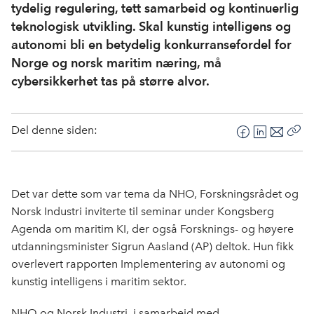
tydelig regulering, tett samarbeid og kontinuerlig
teknologisk utvikling. Skal kunstig intelligens og
autonomi bli en betydelig konkurransefordel for
Norge og norsk maritim næring, må
cybersikkerhet tas på større alvor.
Del denne siden:
F
L
E
Kop
a
i
-
len
c
n
p
e
k
o
Det var dette som var tema da NHO, Forskningsrådet og
b
e
s
Norsk Industri inviterte til seminar under Kongsberg
o
d
t
Agenda om maritim KI, der også Forsknings- og høyere
o
I
utdanningsminister Sigrun Aasland (AP) deltok. Hun fikk
k
n
overlevert rapporten Implementering av autonomi og
kunstig intelligens i maritim sektor.
NHO og Norsk Industri, i samarbeid med