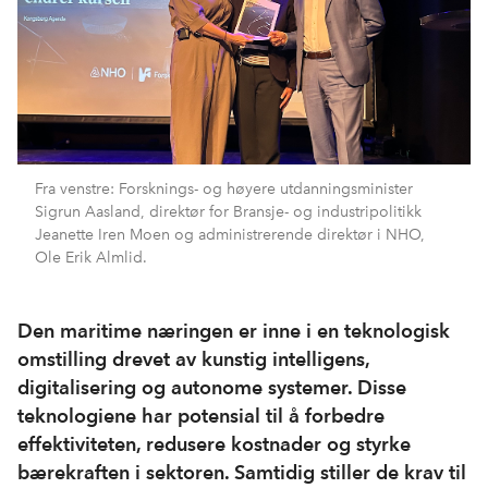
Fra venstre: Forsknings- og høyere utdanningsminister
Sigrun Aasland, direktør for Bransje- og industripolitikk
Jeanette Iren Moen og administrerende direktør i NHO,
Ole Erik Almlid.
Den maritime næringen er inne i en teknologisk
omstilling drevet av kunstig intelligens,
digitalisering og autonome systemer. Disse
teknologiene har potensial til å forbedre
effektiviteten, redusere kostnader og styrke
bærekraften i sektoren. Samtidig stiller de krav til