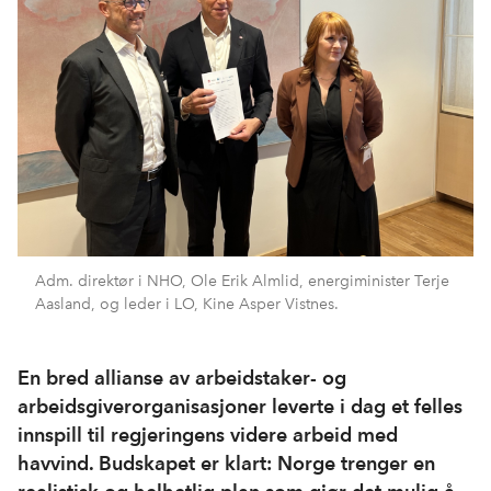
Adm. direktør i NHO, Ole Erik Almlid, energiminister Terje
Aasland, og leder i LO, Kine Asper Vistnes.
En bred allianse av arbeidstaker- og
arbeidsgiverorganisasjoner leverte i dag et felles
innspill til regjeringens videre arbeid med
havvind. Budskapet er klart: Norge trenger en