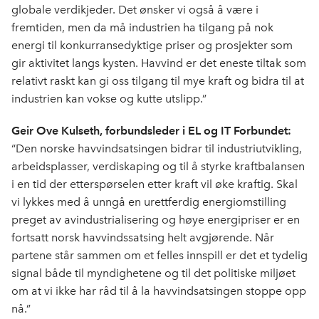
globale verdikjeder. Det ønsker vi også å være i
fremtiden, men da må industrien ha tilgang på nok
energi til konkurransedyktige priser og prosjekter som
gir aktivitet langs kysten. Havvind er det eneste tiltak som
relativt raskt kan gi oss tilgang til mye kraft og bidra til at
industrien kan vokse og kutte utslipp.”
Geir Ove Kulseth, forbundsleder i EL og IT Forbundet:
“Den norske havvindsatsingen bidrar til industriutvikling,
arbeidsplasser, verdiskaping og til å styrke kraftbalansen
i en tid der etterspørselen etter kraft vil øke kraftig. Skal
vi lykkes med å unngå en urettferdig energiomstilling
preget av avindustrialisering og høye energipriser er en
fortsatt norsk havvindssatsing helt avgjørende. Når
partene står sammen om et felles innspill er det et tydelig
signal både til myndighetene og til det politiske miljøet
om at vi ikke har råd til å la havvindsatsingen stoppe opp
nå.”