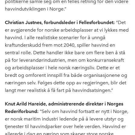
politikerne samle seg om en felles retning for den videre
havvindutviklingen i Norge.”
Christian Justnes, forbundsleder i Fellesforbundet:
“Det
er avgjørende for norske arbeidsplasser at vi lykkes med
havvind. I alle realistiske scenarier for å unngå
kraftunderskudd frem mot 2040, spiller havvind en
sentral rolle. Dette handler ikke bare om flere ben å stå
på for leverandørindustrien, men om konkurransekraft
og arbeidsplasser i hele norsk næringsliv. Dette er et
bredt og omforent innspill fra både organisasjonene og
næringen selv. Følges dette opp av regjeringen, blir det
langt mer realistisk å få fart på havvindsatsingen.”
Knut Arild Hareide, administrerende direktør i Norges
Rederiforbund:
“Selv om havvind fortsatt er nytt i Norge,
er norsk maritim industri ledende på å levere utstyr og
tjenester til havvindparker over hele verden. Havvind er
allerede i dag en næring som skaper store norske