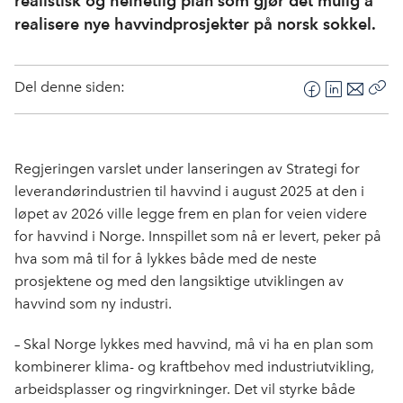
realistisk og helhetlig plan som gjør det mulig å
realisere nye havvindprosjekter på norsk sokkel.
Del denne siden:
F
L
E
Kop
a
i
-
len
c
n
p
e
k
o
Regjeringen varslet under lanseringen av Strategi for
b
e
s
leverandørindustrien til havvind i august 2025 at den i
o
d
t
løpet av 2026 ville legge frem en plan for veien videre
o
I
for havvind i Norge. Innspillet som nå er levert, peker på
k
n
hva som må til for å lykkes både med de neste
prosjektene og med den langsiktige utviklingen av
havvind som ny industri.
– Skal Norge lykkes med havvind, må vi ha en plan som
kombinerer klima- og kraftbehov med industriutvikling,
arbeidsplasser og ringvirkninger. Det vil styrke både