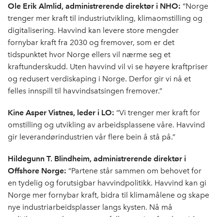
Ole Erik Almlid, administrerende direktør i NHO:
“Norge
trenger mer kraft til industriutvikling, klimaomstilling og
digitalisering. Havvind kan levere store mengder
fornybar kraft fra 2030 og fremover, som er det
tidspunktet hvor Norge ellers vil nærme seg et
kraftunderskudd. Uten havvind vil vi se høyere kraftpriser
og redusert verdiskaping i Norge. Derfor gir vi nå et
felles innspill til havvindsatsingen fremover.”
Kine Asper Vistnes, leder i LO:
“Vi trenger mer kraft for
omstilling og utvikling av arbeidsplassene våre. Havvind
gir leverandørindustrien vår flere bein å stå på.”
Hildegunn T. Blindheim, administrerende direktør i
Offshore Norge:
“Partene står sammen om behovet for
en tydelig og forutsigbar havvindpolitikk. Havvind kan gi
Norge mer fornybar kraft, bidra til klimamålene og skape
nye industriarbeidsplasser langs kysten. Nå må