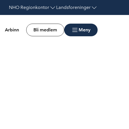
NHO
Regionkontor
Landsforeninger
Arbinn
Bli medlem
Meny