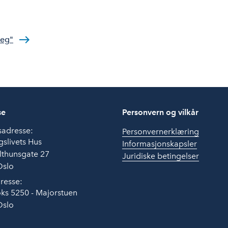
deg"
se
Personvern og vilkår
sadresse:
Personvernerklæring
slivets Hus
Informasjonskapsler
lthunsgate 27
Juridiske betingelser
Oslo
resse:
ks 5250 - Majorstuen
Oslo