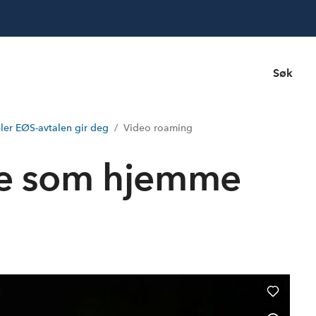
Søk
ler EØS-avtalen gir deg
Video roaming
ge som hjemme