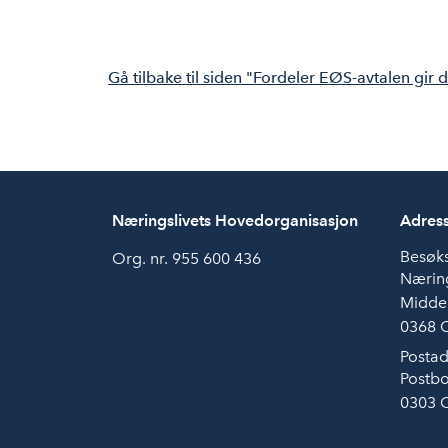
Gå tilbake til siden "Fordeler EØS-avtalen gir 
Næringslivets Hovedorganisasjon
Adres
Besøk
Org. nr. 955 600 436
Næring
Midde
0368 
Postad
Postbo
0303 