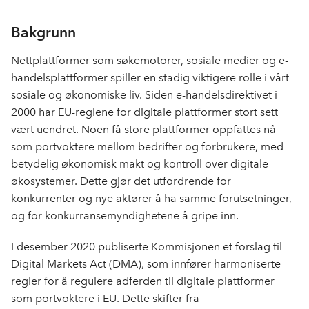
c
n
p
e
k
o
Bakgrunn
b
e
s
Nettplattformer som søkemotorer, sosiale medier og e-
o
d
t
handelsplattformer spiller en stadig viktigere rolle i vårt
o
I
k
n
sosiale og økonomiske liv. Siden e-handelsdirektivet i
2000 har EU-reglene for digitale plattformer stort sett
vært uendret. Noen få store plattformer oppfattes nå
som portvoktere mellom bedrifter og forbrukere, med
betydelig økonomisk makt og kontroll over digitale
økosystemer. Dette gjør det utfordrende for
konkurrenter og nye aktører å ha samme forutsetninger,
og for konkurransemyndighetene å gripe inn.
I desember 2020 publiserte Kommisjonen et forslag til
Digital Markets Act (DMA), som innfører harmoniserte
regler for å regulere adferden til digitale plattformer
som portvoktere i EU. Dette skifter fra