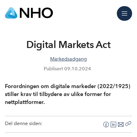
Meny
Digital Markets Act
Markedsadgang
Publisert
09.10.2024
Forordningen om digitale markeder (2022/1925)
stiller krav til tilbydere av ulike former for
nettplattformer.
Del denne siden:
F
L
E
Kop
a
i
-
len