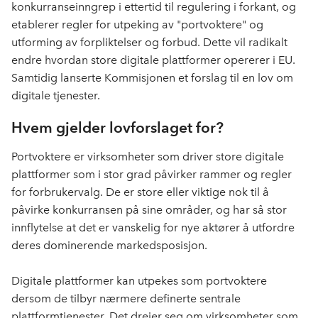
konkurranseinngrep i ettertid til regulering i forkant, og
etablerer regler for utpeking av "portvoktere" og
utforming av forpliktelser og forbud. Dette vil radikalt
endre hvordan store digitale plattformer opererer i EU.
Samtidig lanserte Kommisjonen et forslag til en lov om
digitale tjenester.
Hvem gjelder lovforslaget for?
Portvoktere er virksomheter som driver store digitale
plattformer som i stor grad påvirker rammer og regler
for forbrukervalg. De er store eller viktige nok til å
påvirke konkurransen på sine områder, og har så stor
innflytelse at det er vanskelig for nye aktører å utfordre
deres dominerende markedsposisjon.
Digitale plattformer kan utpekes som portvoktere
dersom de tilbyr nærmere definerte sentrale
plattformtjenester. Det dreier seg om virksomheter som