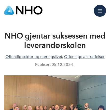
Meny
NHO gjentar suksessen med
leverandørskolen
Offentlig sektor og næringslivet
,
Offentlige anskaffelser
Publisert
05.12.2024