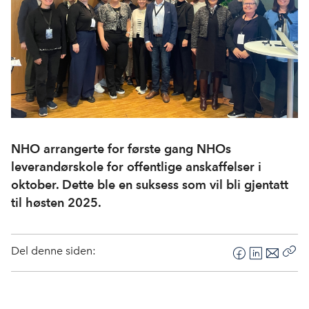
NHO arrangerte for første gang NHOs
leverandørskole for offentlige anskaffelser i
oktober. Dette ble en suksess som vil bli gjentatt
til høsten 2025.
Del denne siden:
F
L
E
Kop
a
i
-
len
c
n
p