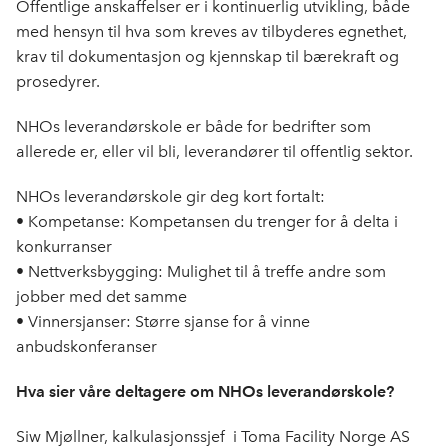
e
k
o
Offentlige anskaffelser er i kontinuerlig utvikling, både
b
e
s
med hensyn til hva som kreves av tilbyderes egnethet,
o
d
t
krav til dokumentasjon og kjennskap til bærekraft og
o
I
prosedyrer.
k
n
NHOs leverandørskole er både for bedrifter som
allerede er, eller vil bli, leverandører til offentlig sektor.
NHOs leverandørskole gir deg kort fortalt:
• Kompetanse: Kompetansen du trenger for å delta i
konkurranser
• Nettverksbygging: Mulighet til å treffe andre som
jobber med det samme
• Vinnersjanser: Større sjanse for å vinne
anbudskonferanser
Hva sier våre deltagere om NHOs leverandørskole?
Siw Mjøllner, kalkulasjonssjef i Toma Facility Norge AS