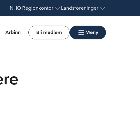
NHO
Regionkontor
Landsforeninger
Arbinn
Bli medlem
Meny
ere