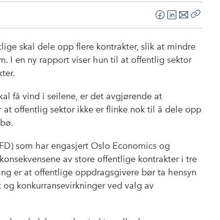
F
L
E
Kopier
a
i
-
lenke
c
n
p
lige skal dele opp flere kontrakter, slik at mindre
e
k
o
I en ny rapport viser hun til at offentlig sektor
b
e
s
kter.
o
d
t
o
I
kal få vind i seilene, er det avgjørende at
k
n
 at offentlig sektor ikke er flinke nok til å dele opp
ybø.
NFD) som har engasjert Oslo Economics og
onsekvensene av store offentlige kontrakter i tre
ng er at offentlige oppdragsgivere bør ta hensyn
t og konkurransevirkninger ved valg av