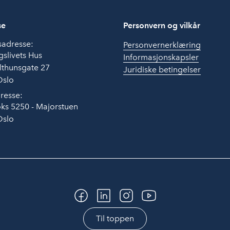
se
Personvern og vilkår
sadresse:
Personvernerklæring
slivets Hus
Informasjonskapsler
lthunsgate 27
Juridiske betingelser
Oslo
resse:
ks 5250 - Majorstuen
Oslo
Til toppen