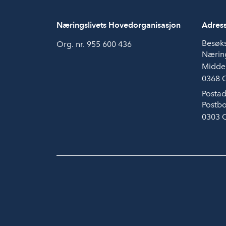
Næringslivets Hovedorganisasjon
Adres
Besøk
Org. nr. 955 600 436
Næring
Midde
0368 
Postad
Postbo
0303 