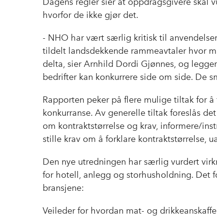
Dagens regler sier at oppdragsgivere skal v
hvorfor de ikke gjør det.
- NHO har vært særlig kritisk til anvendels
tildelt landsdekkende rammeavtaler hvor mind
delta, sier Arnhild Dordi Gjønnes, og legge
bedrifter kan konkurrere side om side. De s
Rapporten peker på flere mulige tiltak for å
konkurranse. Av generelle tiltak foreslås d
om kontraktstørrelse og krav, informere/ins
stille krav om å forklare kontraktstørrelse, u
Den nye utredningen har særlig vurdert virk
for hotell, anlegg og storhusholdning. Det fo
bransjene:
Veileder for hvordan mat- og drikkeanskaff