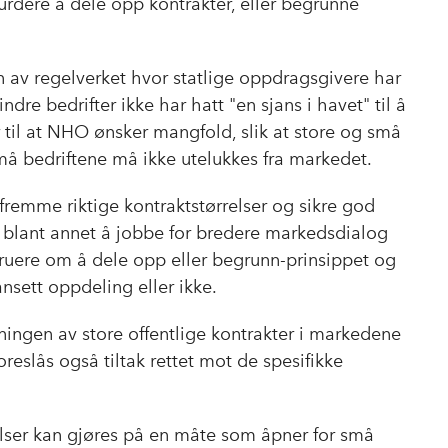
urdere å dele opp kontrakter, eller begrunne
en av regelverket hvor statlige oppdragsgivere har
re bedrifter ikke har hatt "en sjans i havet" til å
r til at NHO ønsker mangfold, slik at store og små
må bedriftene må ikke utelukkes fra markedet.
 fremme riktige kontraktstørrelser og sikre god
et blant annet å jobbe for bredere markedsdialog
truere om å dele opp eller begrunn-prinsippet og
ansett oppdeling eller ikke.
ningen av store offentlige kontrakter i markedene
reslås også tiltak rettet mot de spesifikke
elser kan gjøres på en måte som åpner for små