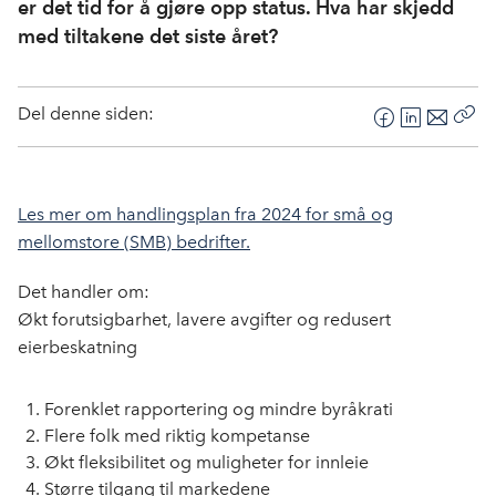
er det tid for å gjøre opp status. Hva har skjedd
med tiltakene det siste året?
Del denne siden:
F
L
E
Kop
a
i
-
len
c
n
p
e
k
o
Les mer om handlingsplan fra 2024 for små og
b
e
s
mellomstore (SMB) bedrifter.
o
d
t
o
I
Det handler om:
k
n
Økt forutsigbarhet, lavere avgifter og redusert
eierbeskatning
Forenklet rapportering og mindre byråkrati
Flere folk med riktig kompetanse
Økt fleksibilitet og muligheter for innleie
Større tilgang til markedene