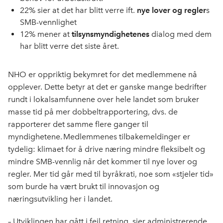
22% sier at det har blitt verre ift.
nye lover og regler
s
SMB-vennlighet
12% mener at
tilsynsmyndighetenes
dialog med dem
har blitt verre det siste året.
NHO er oppriktig bekymret for det medlemmene nå
opplever. Dette betyr at det er ganske mange bedrifter
rundt i lokalsamfunnene over hele landet som bruker
masse tid på mer dobbeltrapportering, dvs. de
rapporterer det samme flere ganger til
myndighetene. Medlemmenes tilbakemeldinger er
tydelig: klimaet for å drive næring mindre fleksibelt og
mindre SMB-vennlig når det kommer til nye lover og
regler. Mer tid går med til byråkrati, noe som «stjeler tid»
som burde ha vært brukt til innovasjon og
næringsutvikling her i landet.
– Utviklingen har gått i feil retning, sier administrerende