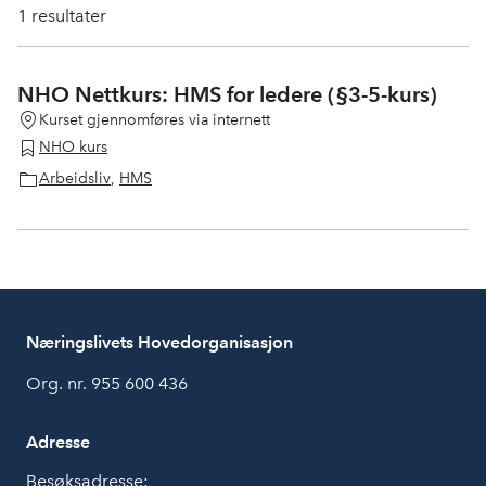
1
resultater
NHO Nettkurs: HMS for ledere (§3-5-kurs)
Kurset gjennomføres via internett
NHO kurs
Arbeidsliv
,
HMS
Næringslivets Hovedorganisasjon
Org. nr. 955 600 436
Adresse
Besøksadresse: