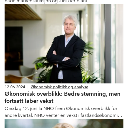
både markedsituasjon og -utsikter blant
medlemsbedriftene sammenlignet med juni.
12.06.2024
|
Økonomisk politikk og analyse
Økonomisk overblikk: Bedre stemning, men
fortsatt laber vekst
Onsdag 12. juni la NHO frem Økonomisk overblikk for
andre kvartal. NHO venter en vekst i fastlandsøkonomien
på 0,9 prosent i år.