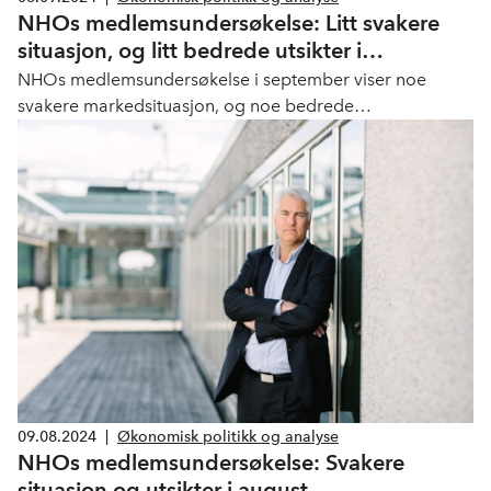
NHOs medlemsundersøkelse: Litt svakere
situasjon, og litt bedrede utsikter i
september
NHOs medlemsundersøkelse i september viser noe
svakere markedsituasjon, og noe bedrede
markedsutsikter blant medlemsbedriftene.
09.08.2024
|
Økonomisk politikk og analyse
NHOs medlemsundersøkelse: Svakere
situasjon og utsikter i august