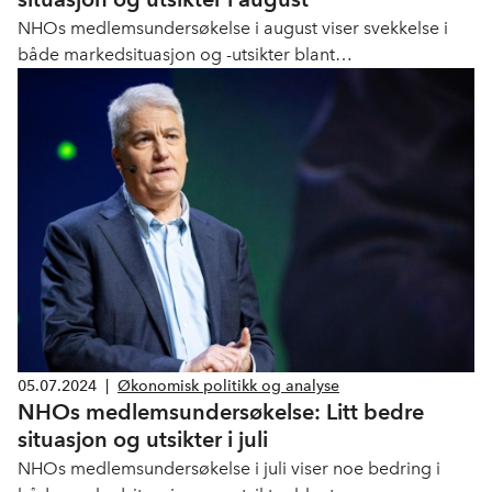
NHOs medlemsundersøkelse i august viser svekkelse i
både markedsituasjon og -utsikter blant
medlemsbedriftene.
05.07.2024
|
Økonomisk politikk og analyse
NHOs medlemsundersøkelse: Litt bedre
situasjon og utsikter i juli
NHOs medlemsundersøkelse i juli viser noe bedring i