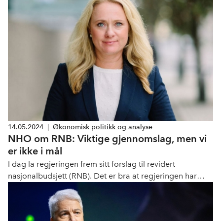
14.05.2024
|
Økonomisk politikk og analyse
NHO om RNB: Viktige gjennomslag, men vi
er ikke i mål
I dag la regjeringen frem sitt forslag til revidert
nasjonalbudsjett (RNB). Det er bra at regjeringen har
varslet avvikling av ekstra arbeidsgiveravgift og legger
opp til samarbeid med private aktører for å få ned
sykehuskøene. Samtidig bekymrer utviklingen i