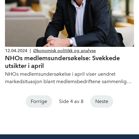
12.04.2024
|
Økonomisk politikk og analyse
NHOs medlemsundersøkelse: Svekkede
utsikter i april
NHOs medlemsundersøkelse i april viser uendret
markedsituasjon blant medlemsbedriftene sammenlignet
med mars. Markedsutsiktene for de neste seks måneder
er noe forverret.
Forrige
Side 4 av 8
Neste