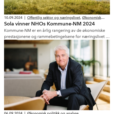
10.09.2024
|
Offentlig sektor og næringslivet
,
Økonomisk
Sola vinner NHOs Kommune-NM 2024
politikk og analyse
Kommune-NM er en årlig rangering av de økonomiske
prestasjonene og rammebetingelsene for næringslivet i
norske kommuner. I årets kåring rangerer Sola kommune
på førsteplass, deretter følger Oslo og Bærum.
06.09.2024
|
Økonomisk politikk og analyse