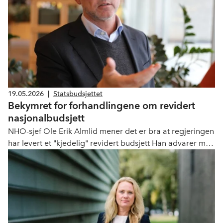
19.05.2026
|
Statsbudsjettet
Bekymret for forhandlingene om revidert
nasjonalbudsjett
NHO-sjef Ole Erik Almlid mener det er bra at regjeringen
har levert et "kjedelig" revidert budsjett Han advarer mot
hopp og sprett-politikk i de rødgrønne forhandlingene.