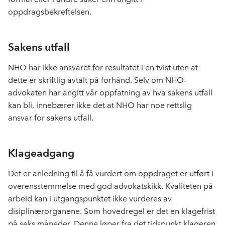
oppdragsbekreftelsen.
Sakens utfall
NHO har ikke ansvaret for resultatet i en
tvist
uten at
dette er skriftlig avtalt på forhånd. Selv om
NHO
-
advokaten
har angitt vår oppfatning av hva sakens utfall
kan bli, innebærer ikke det at
NHO
har noe rettslig
ansvar for
sakens utfall
.
Klageadgang
Det er anledning til å få vurdert om oppdraget er utført i
overensstemmelse med god advokatskikk. Kvaliteten på
arbeid kan i utgangspunktet ikke vurderes av
disiplinærorganene.
Som hovedregel er det en klagefrist
på
seks
måneder. Denne løper fra det tidspunkt klageren