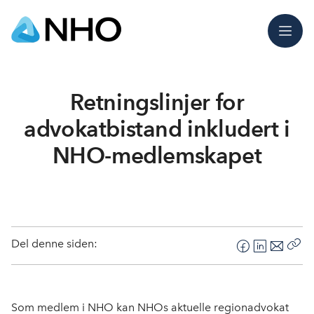
Meny
Retningslinjer for
advokatbistand inkludert i
NHO-medlemskapet
Del denne siden:
F
L
E
Kop
a
i
-
len
c
n
p
e
k
o
Som medlem i NHO kan NHOs aktuelle regionadvokat