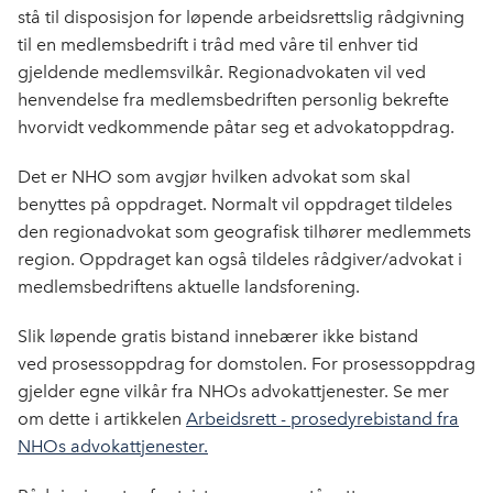
b
e
s
stå til disposisjon for løpende arbeidsrettslig rådgivning
o
d
t
til en medlemsbedrift i tråd med våre til enhver tid
o
I
gjeldende medlemsvilkår.
Regionadvokaten vil ved
k
n
henvendelse fra medlemsbedriften personlig bekrefte
hvorvidt vedkommende påtar seg
et advokat
oppdrag.
Det er NHO som avgjør hvilken advokat som skal
benyttes
på oppdraget
. Normalt vil oppdraget tildeles
den regionadvokat som geografisk tilhører medlemmets
region. Oppdraget kan også tildeles rådgiver/advokat i
medlemsbedriftens aktuelle landsforening
.
Slik løpende
gratis bistand
innebærer ikke
bistand
ved
prosessoppdrag for domstolen.
For prosessoppdrag
gjelder egne vilkår
fra NHO
s
advokattjenester. Se mer
om dette i artikkelen
Arbeidsrett - prosedyrebistand fra
NHOs advokattjenester.