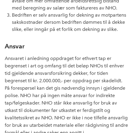
avtale om mer omfattende arbeidsrettslig bistand
med beregning av salær som faktureres av NHO.
Bedriften er selv ansvarlig for dekning av motpartens
sakskostnader
dersom
bedriften dømmes til å dekke
slike, eller inngår på et forlik om dekning av slike.
Ansvar
Ansvaret i anledning oppdraget for ethvert tap er
begrenset i art og omfang til det beløp NHOs til enhver
tid gjeldende ansvarsforsikring dekke
r, for tiden
begrenset til kr.
2
.000.000,-
per oppdrag per skadelidt.
På forespørsel kan det gis nødvendig innsyn i gjeldende
polise.
NHO har på ingen måte ansvar for indirekte
tap/følgeskader. NHO står ikke ansvarlig for bruk av
utkast til dokumenter før utkastet er ferdigstilt og
kvalitetssikret av NHO. NHO er ikke i noe tilfelle ansvarlig
for bruk av utarbeidet materiale eller rådgivning til andre
formål eller i andre saker enn angitt i