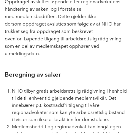
Oppdraget
avsluttes
løpende etter
regionadvokat
ens
håndtering av saken
, og i forståelse
med
medlemsbedriften
. Dette gjelder ikke
dersom
oppdraget
avsl
utte
s som følge av at NHO har
trukket seg fra oppdraget som beskrevet
ovenfor.
Løpende
tilgang til
arbeidsrettslig
rådgivning
som en del av medlemskapet opphører ved
utmeldingsdato
.
Beregning av salær
NHO tilbyr gratis arbeids
rettslig rådgivning
i henhold
til
de til
enhver tid gjeldende
medlemsvilkår
. Det
innebærer
p.t.
kostnadsfri
tilgang
til
våre
regionadvokater
som kan yte arbeidsrettslig bistand
i
tvister
som ikke
er brakt inn for domstolene
.
Medlemsbedrift og regionadvokat kan inngå egen