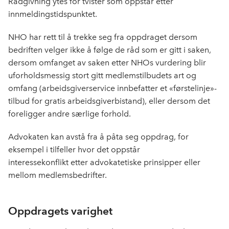
Rådgivning
ytes for
tvister
som oppstår etter
innmeldingstidspunktet.
NHO har rett til å trekke seg fra oppdraget dersom
bedriften velger
ikke
å følge de råd som er gitt i saken,
dersom
omfanget av saken
etter NHOs vurdering
blir
uforholdsmessig stort gitt medlemstilbudets
art og
omfang
(
arbeidsgiverservice innbefatter et
«førstelinje»
-
tilbud for gratis
arbeidsgiverbistand
)
,
eller dersom det
foreligger andre særlige forhold.
Advokaten kan avstå fra å påta seg oppdrag, for
eksempel i tilfeller hvor det oppstår
interessekonflikt
etter advokatetiske prinsipper eller
mellom medlemsbedrifter
.
Oppdragets varighet