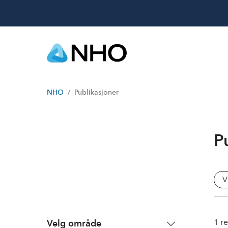
NHO
Publikasjoner
P
V
1
re
Velg område