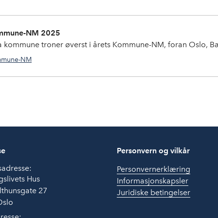
mmune-NM 2025
a kommune troner øverst i årets Kommune-NM, foran Oslo, 
mune-NM
se
Personvern og vilkår
sadresse:
Personvernerklæring
slivets Hus
Informasjonskapsler
lthunsgate 27
Juridiske betingelser
Oslo
resse: