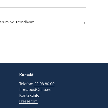
Bærum og Trondheim.
Kontakt
Telefon:
23 08 80 00
firmapost@nho.no
Kontaktinfo
Presserom