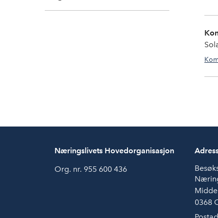
Ko
Sol
Kom
Næringslivets Hovedorganisasjon
Adres
Besøk
Org. nr. 955 600 436
Næring
Midde
0368 
Postad