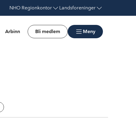
NHO
Regionkontor
Landsforeninger
Arbinn
Bli medlem
Meny