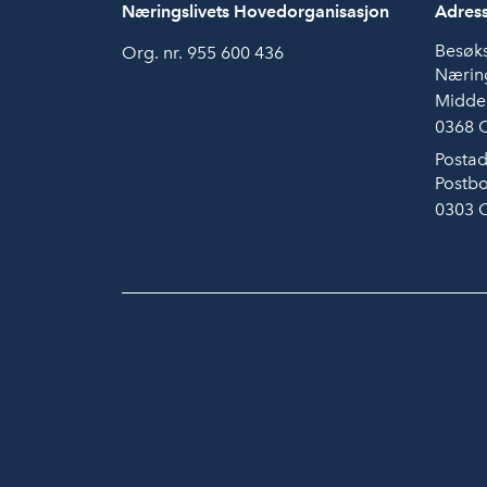
Næringslivets Hovedorganisasjon
Adres
Besøk
Org. nr. 955 600 436
Næring
Midde
0368 
Postad
Postbo
0303 