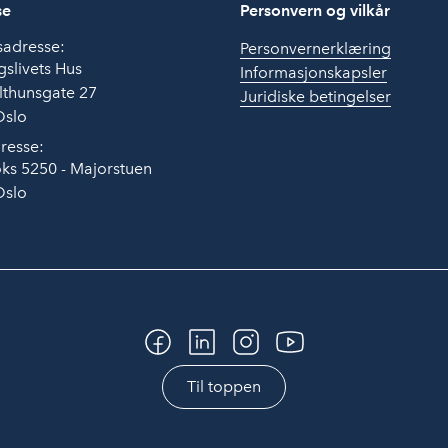
se
Personvern og vilkår
sadresse:
Personvernerklæring
slivets Hus
Informasjonskapsler
lthunsgate 27
Juridiske betingelser
Oslo
resse:
ks 5250 - Majorstuen
Oslo
Til toppen