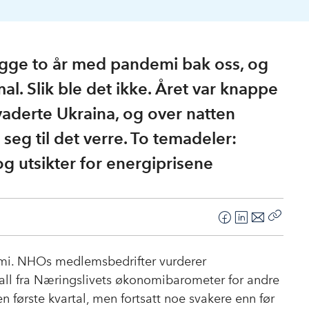
 legge to år med pandemi bak oss, og
mal. Slik ble det ikke. Året var knappe
aderte Ukraina, og over natten
eg til det verre. To temadeler:
 og utsikter for energiprisene
F
L
E
Kopier
a
i
-
lenke
c
n
p
omi. NHOs medlemsbedrifter vurderer
e
k
o
all fra Næringslivets økonomibarometer for andre
b
e
s
n første kvartal, men fortsatt noe svakere enn før
o
d
t