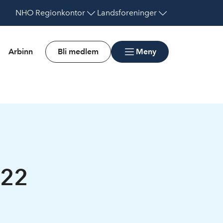
NHO
Regionkontor
Landsforeninger
Arbinn
Bli medlem
Meny
/22