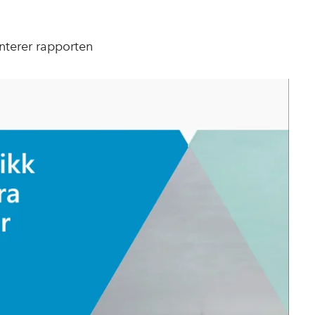
o
I
k
n
nterer rapporten