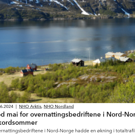
06.2024
|
NHO Arktis
,
NHO Nordland
d mai for overnattingsbedriftene i Nord-Nor
kordsommer
rnattingsbedriftene i Nord-Norge hadde en økning i totaltraf