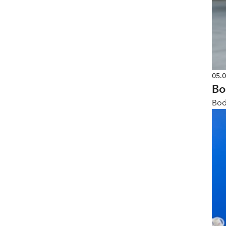
05.
Bo
Bod