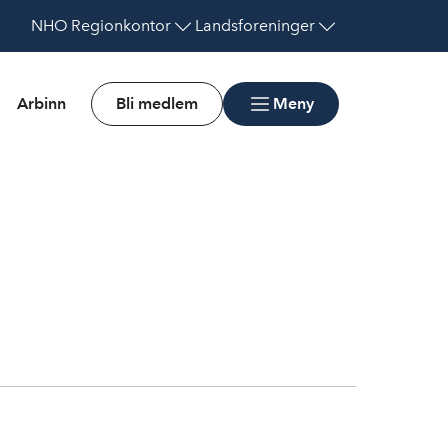
NHO
Regionkontor
Landsforeninger
Arbinn
Bli medlem
Meny