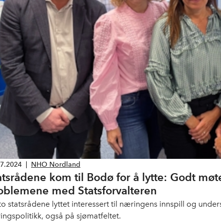
07.2024
|
NHO Nordland
atsrådene kom til Bodø for å lytte: Godt 
oblemene med Statsforvalteren
to statsrådene lyttet interessert til næringens innspill og und
ingspolitikk, også på sjømatfeltet.