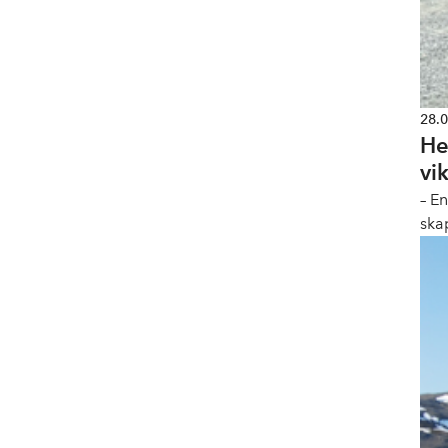
28.
He
vi
– E
ska