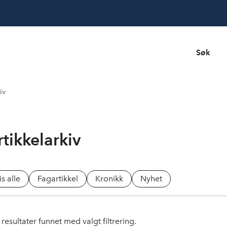
Søk
iv
rtikkelarkiv
is alle
Fagartikkel
Kronikk
Nyhet
resultater funnet med valgt filtrering.