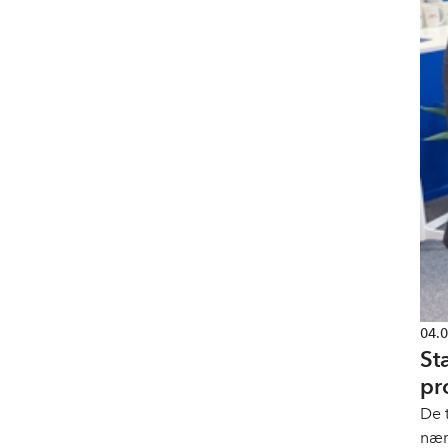
04.
St
pr
De 
nær