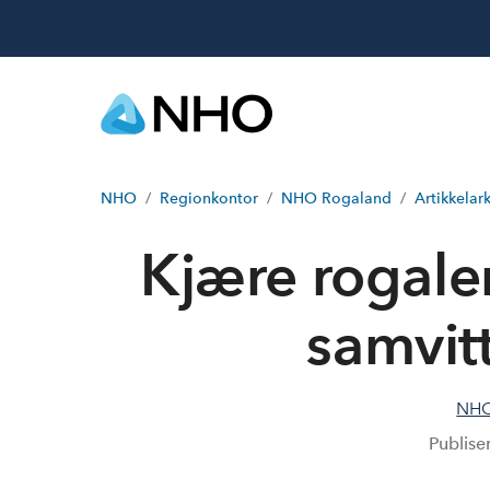
NHO
Regionkontor
NHO Rogaland
Artikkelark
Kjære rogale
samvit
NHO
Publise