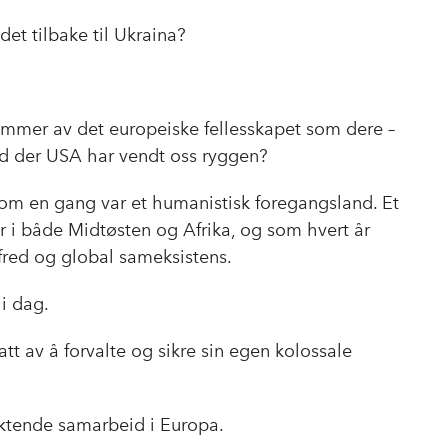
et tilbake til Ukraina?
lemmer av det europeiske fellesskapet som dere –
 tid der USA har vendt oss ryggen?
om en gang var et humanistisk foregangsland. Et
r i både Midtøsten og Afrika, og som hvert år
r fred og global sameksistens.
 i dag.
tt av å forvalte og sikre sin egen kolossale
iktende samarbeid i Europa.