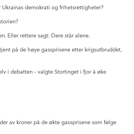
r Ukrainas demokrati og frihetsrettigheter?
storien?
n. Eller rettere sagt: Dere står alene.
jent på de høye gassprisene etter krigsutbruddet,
lv i debatten – valgte Stortinget i fjor å øke
iarder av kroner på de økte gassprisene som følge