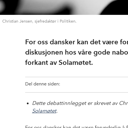
Christian Jensen, sjefredaktør i Politiken.
For oss dansker kan det være for
diskusjonen hos våre gode naboer
forkant av Solamøtet.
Del denne siden:
Dette debattinnlegget er skrevet av Chri
Solamøtet
.
For oss dansker kan det være forunderlig å 