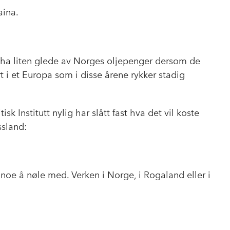
aina.
l ha liten glede av Norges oljepenger dersom de
rt i et Europa som i disse årene rykker stadig
k Institutt nylig har slått fast hva det vil koste
ssland:
oe å nøle med. Verken i Norge, i Rogaland eller i