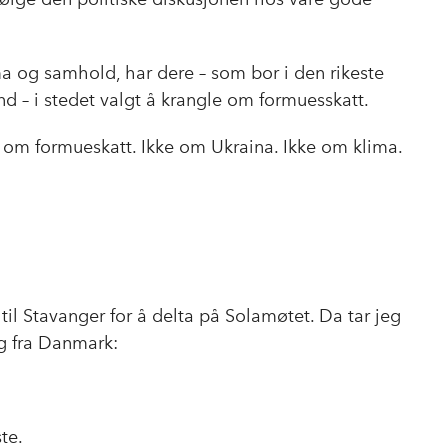
o
I
k
n
ima og samhold, har dere – som bor i den rikeste
nd – i stedet valgt å krangle om formuesskatt.
om formueskatt. Ikke om Ukraina. Ikke om klima.
til Stavanger for å delta på Solamøtet. Da tar jeg
g fra Danmark:
te.