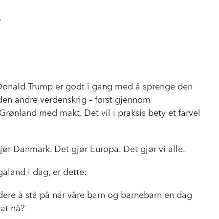
.
 Donald Trump er godt i gang med å sprenge den
den andre verdenskrig – først gjennom
Grønland med makt. Det vil i praksis bety et farvel
gjør Danmark. Det gjør Europa. Det gjør vi alle.
galand i dag, er dette:
dere å stå på når våre barn og barnebarn en dag
rat nå?