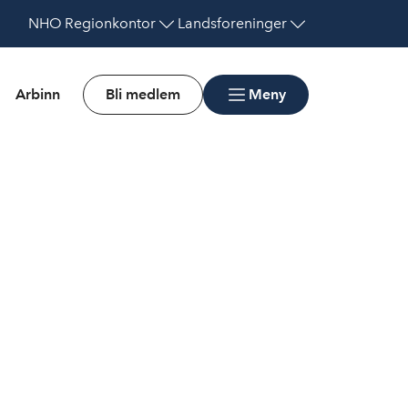
NHO
Regionkontor
Landsforeninger
Arbinn
Bli medlem
Meny