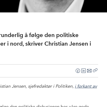
underlig å følge den politiske
 i nord, skriver Christian Jensen i
F
L
E
Kopier
a
i
-
lenke
c
n
p
stian Jensen, sjefredaktør i Politiken,
i forkant av
e
k
o
b
e
s
o
d
t
følge den politiske diskusjonen hos våre gode