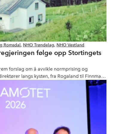
g Romsdal
,
NHO Trøndelag
,
NHO Vestland
regjeringen følge opp Stortingets
 frem forslag om å avvikle normprising og
rektører langs kysten, fra Rogaland til Finnmark,
endig forutsigbarhet for fortsatt å skape