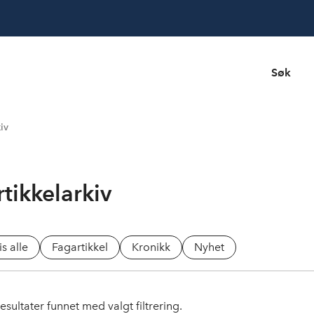
Søk
iv
rtikkelarkiv
is alle
Fagartikkel
Kronikk
Nyhet
esultater funnet med valgt filtrering.