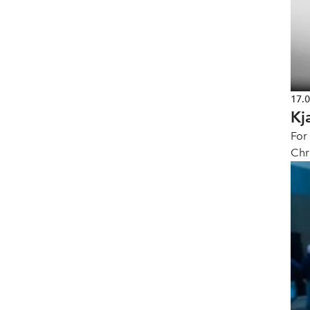
17.
Kj
For
Chr