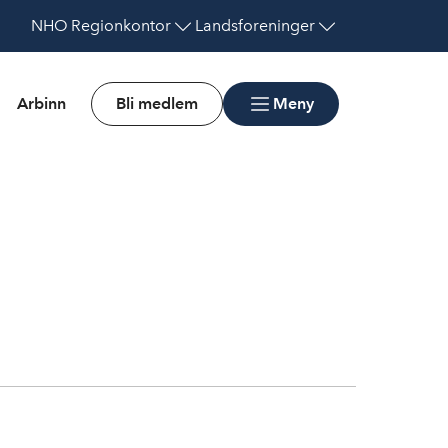
NHO
Regionkontor
Landsforeninger
Arbinn
Bli medlem
Meny