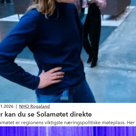
01.2026
|
NHO Rogaland
r kan du se Solamøtet direkte
amøtet er regionens viktigste næringspolitiske møteplass. Her