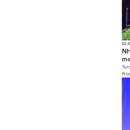
02.
NH
ma
Tor
Pri
ber
arb