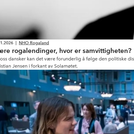
01.2026
|
NHO Rogaland
ære rogalendinger, hvor er samvittigheten?
 oss dansker kan det være forunderlig å følge den politiske di
istian Jensen i forkant av Solamøtet.