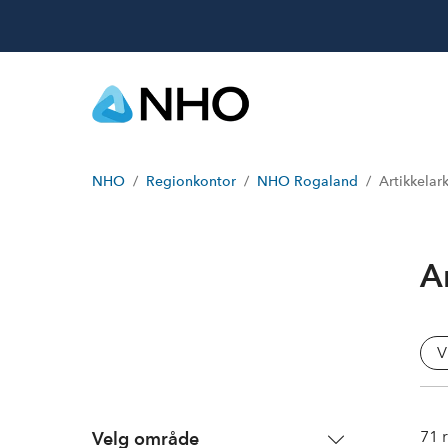
NHO
Regionkontor
NHO Rogaland
Artikkelark
A
V
71
r
Velg område