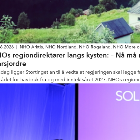
06.2026
|
NHO Arktis
,
NHO Nordland
,
NHO Rogaland
,
NHO Møre o
Os regiondirektører langs kysten: – Nå må 
rsjordre
sdag ligger Stortinget an til å vedta at regjeringen skal legge
srådet for havbruk fra og med inntektsåret 2027. NHOs regiondi
 regjeringen følge opp raskt – og sikre havbruksnæringen nødv
eidsplasser og levende lokalsamfunn.