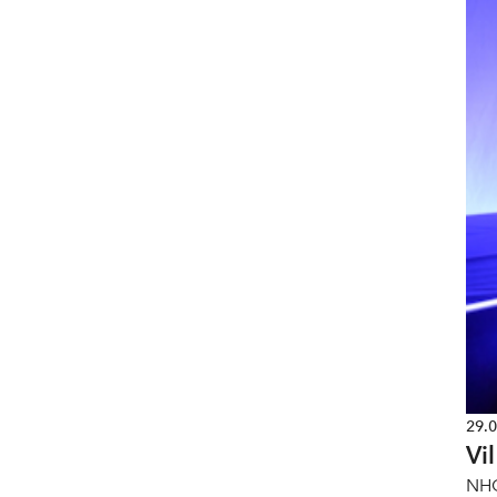
29.
Vi
NHO