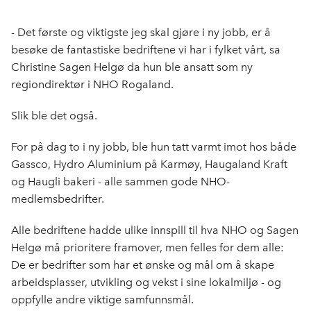
c
n
p
e
k
o
- Det første og viktigste jeg skal gjøre i ny jobb, er å
b
e
s
besøke de fantastiske bedriftene vi har i fylket vårt, sa
o
d
t
Christine Sagen Helgø da hun ble ansatt som ny
o
I
regiondirektør i NHO Rogaland.
k
n
Slik ble det også.
For på dag to i ny jobb, ble hun tatt varmt imot hos både
Gassco, Hydro Aluminium på Karmøy, Haugaland Kraft
og Haugli bakeri - alle sammen gode NHO-
medlemsbedrifter.
Alle bedriftene hadde ulike innspill til hva NHO og Sagen
Helgø må prioritere framover, men felles for dem alle:
De er bedrifter som har et ønske og mål om å skape
arbeidsplasser, utvikling og vekst i sine lokalmiljø - og
oppfylle andre viktige samfunnsmål.