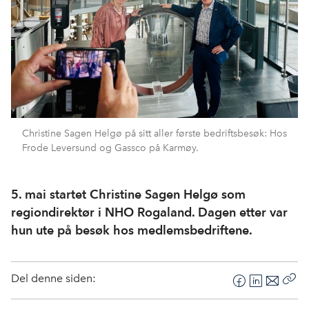
Christine Sagen Helgø på sitt aller første bedriftsbesøk: Hos
Frode Leversund og Gassco på Karmøy.
5. mai startet Christine Sagen Helgø som
regiondirektør i NHO Rogaland. Dagen etter var
hun ute på besøk hos medlemsbedriftene.
Del denne siden:
F
L
E
Kop
a
i
-
len