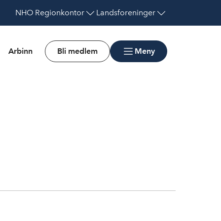
NHO
Regionkontor
Landsforeninger
Arbinn
Bli medlem
Meny