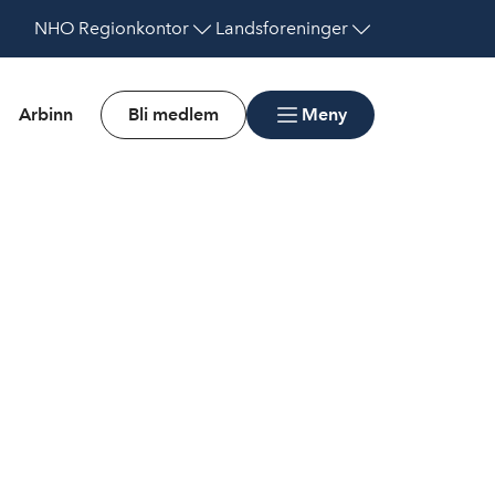
NHO
Regionkontor
Landsforeninger
Arbinn
Bli medlem
Meny