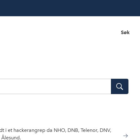
Søk
Søk
idt i et hackerangrep da NHO, DNB, Telenor, DNV,
i Ålesund.