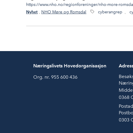
https://www.nho.no/regionforeninger/nho-more-romsda
,
NHO Møre og Romsdal
cyberangrep
,
c
Nyhet
Næringslivets Hovedorganisasjon
Adres
Besøk
Org. nr. 955 600 436
Næring
Midde
0368 
Postad
Postbo
0303 