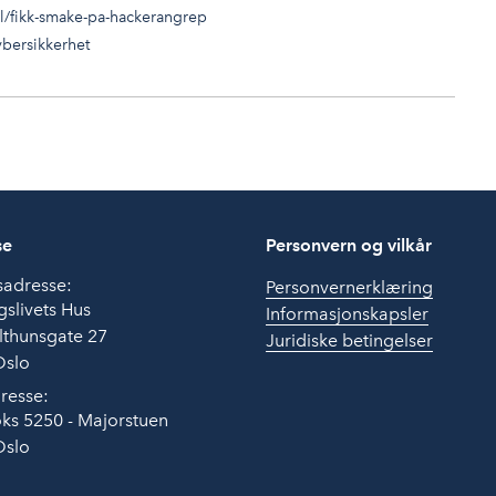
l/fikk-smake-pa-hackerangrep
ybersikkerhet
se
Personvern og vilkår
sadresse:
Personvernerklæring
slivets Hus
Informasjonskapsler
lthunsgate 27
Juridiske betingelser
Oslo
resse:
ks 5250 - Majorstuen
Oslo