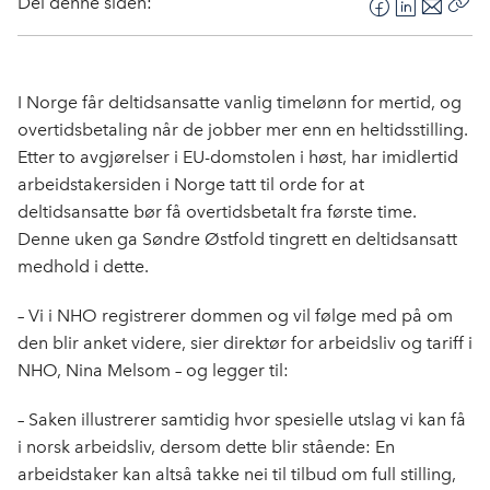
Del denne siden:
F
L
E
Kop
a
i
-
len
c
n
p
e
k
o
I Norge får deltidsansatte vanlig timelønn for mertid, og
b
e
s
overtidsbetaling når de jobber mer enn en heltidsstilling.
o
d
t
Etter to avgjørelser i EU-domstolen i høst, har imidlertid
o
I
arbeidstakersiden i Norge tatt til orde for at
k
n
deltidsansatte bør få overtidsbetalt fra første time.
Denne uken ga Søndre Østfold tingrett en deltidsansatt
medhold i dette.
– Vi i NHO registrerer dommen og vil følge med på om
den blir anket videre, sier direktør for arbeidsliv og tariff i
NHO, Nina Melsom – og legger til:
– Saken illustrerer samtidig hvor spesielle utslag vi kan få
i norsk arbeidsliv, dersom dette blir stående: En
arbeidstaker kan altså takke nei til tilbud om full stilling,